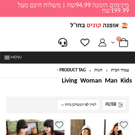
מינימום הזמנה 94.99שח | משלוח חינם מעל
199.99שח
0
MENU
עמוד הבית
חנות
PRODUCT TAG -
שמלות ליציאה לבנות
Living
Woman
Man
Kids
FILTER
למוצר
למוצר
זה
זה