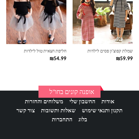
יש
יש
מספר
מספר
סוגים.
סוגים.
ניתן
ניתן
לבחור
לבחור
את
את
האפשרויות
האפשרויות
בעמוד
בעמוד
שמלת קפוצ'ון פסים לילדות
חליפת חצאית טול לילדות
המוצר
המוצר
₪
54.99
₪
59.99
אופנה קונים בחו"ל
אודות
החשבון שלי
משלוחים והחזרות
תקנון ותנאי שימוש
שאלות ותשובות
צור קשר
בלוג
התחברות