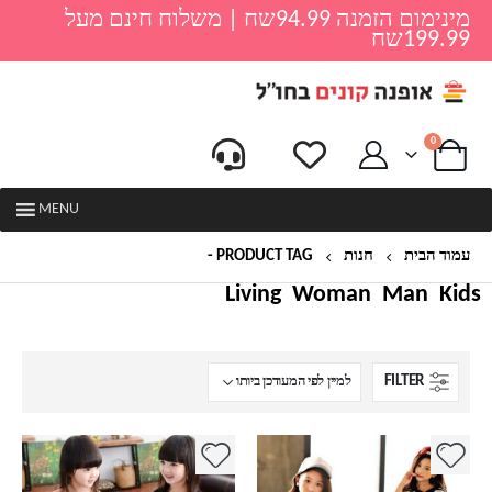
מינימום הזמנה 94.99שח | משלוח חינם מעל
199.99שח
0
MENU
עמוד הבית
חנות
PRODUCT TAG -
שמלות לקטנטנות
Living
Woman
Man
Kids
FILTER
למוצר
למוצר
זה
זה