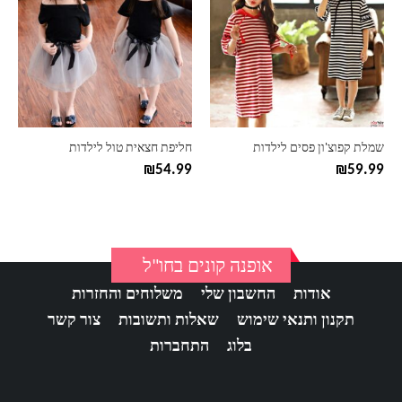
יש
יש
מספר
מספר
סוגים.
סוגים.
ניתן
ניתן
לבחור
לבחור
את
את
האפשרויות
האפשרויות
בעמוד
בעמוד
שמלת קפוצ'ון פסים לילדות
חליפת חצאית טול לילדות
המוצר
המוצר
₪
54.99
₪
59.99
אופנה קונים בחו"ל
אודות
החשבון שלי
משלוחים והחזרות
תקנון ותנאי שימוש
שאלות ותשובות
צור קשר
בלוג
התחברות