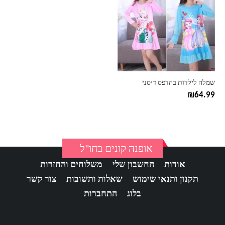
יש
מספר
סוגים.
ניתן
לבחור
את
האפשרויות
בעמוד
שמלה לילדות בהדפס דיסני
המוצר
₪
64.99
אופנה קונים בחו"ל
אודות
החשבון שלי
משלוחים והחזרות
תקנון ותנאי שימוש
שאלות ותשובות
צור קשר
בלוג
התחברות