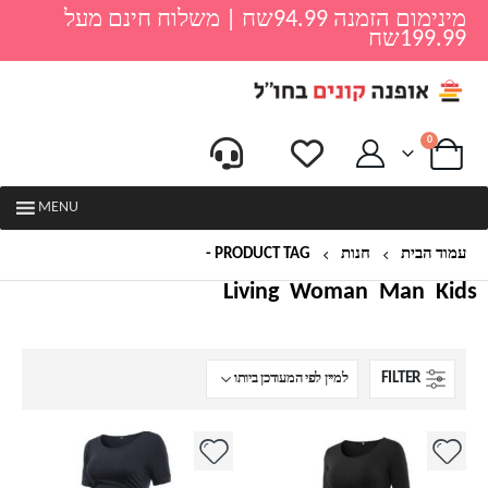
מינימום הזמנה 94.99שח | משלוח חינם מעל
199.99שח
0
MENU
עמוד הבית
חנות
PRODUCT TAG -
שמלת הריון
Living
Woman
Man
Kids
FILTER
למוצר
למוצר
זה
זה