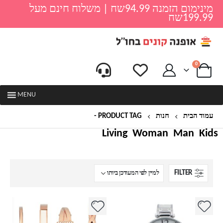
מינימום הזמנה 94.99שח | משלוח חינם מעל
199.99שח
0
MENU
עמוד הבית
חנות
PRODUCT TAG -
שעון אן קליין
Living
Woman
Man
Kids
FILTER
למוצר
למוצר
זה
זה