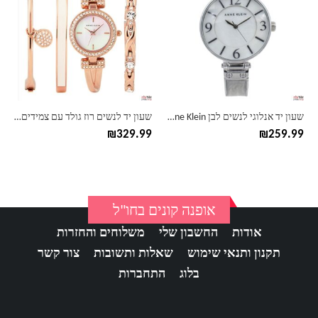
יש
יש
מספר
מספר
סוגים.
סוגים.
ניתן
ניתן
לבחור
לבחור
את
את
האפשרויות
האפשרויות
בעמוד
בעמוד
שעון יד אנלוגי לנשים לבן Anne Klein אן קליין 2211
שעון יד לנשים רוז גולד עם צמידים Anne Klein אן קליין
המוצר
המוצר
₪
329.99
₪
259.99
אופנה קונים בחו"ל
אודות
החשבון שלי
משלוחים והחזרות
תקנון ותנאי שימוש
שאלות ותשובות
צור קשר
בלוג
התחברות