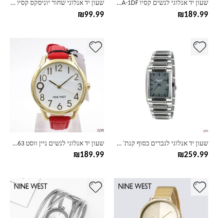
שעון יד אנלוגי לנשים קסיו Casio LA-670WGA-1DF
שעון יד אנלוגי שחור יוניסקס קסיו Casio F-91W-1/WM-1B/3A/7A
המוצר
המוצר
₪
99.99
₪
189.99
למוצר
למוצר
זה
זה
יש
יש
מספר
מספר
סוגים.
סוגים.
ניתן
ניתן
לבחור
לבחור
את
את
האפשרויות
האפשרויות
בעמוד
בעמוד
שעון יד אנלוגי לגברים כסוף קנת' קול Kenneth Cole KC3916
שעון יד אנלוגי לנשים ניין ווסט Nine West NW1763
המוצר
המוצר
₪
189.99
₪
259.99