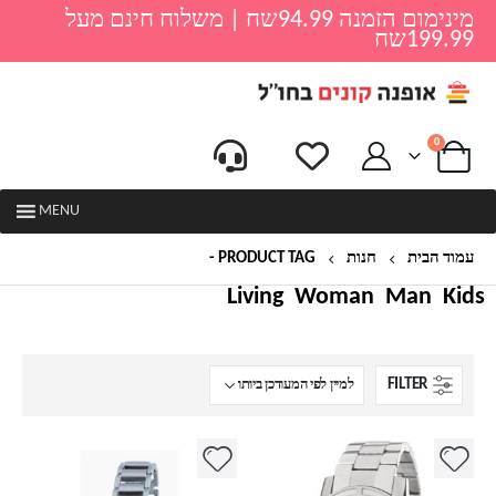
מינימום הזמנה 94.99שח | משלוח חינם מעל
199.99שח
0
MENU
עמוד הבית
חנות
PRODUCT TAG -
שעון בצבע כסף
Living
Woman
Man
Kids
FILTER
למוצר
למוצר
זה
זה