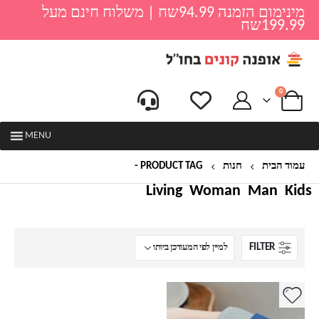
מינימום הזמנה 94.99שח | משלוח חינם מעל
199.99שח
0
MENU
עמוד הבית
חנות
PRODUCT TAG -
שעון גברים קלאסי
Living
Woman
Man
Kids
FILTER