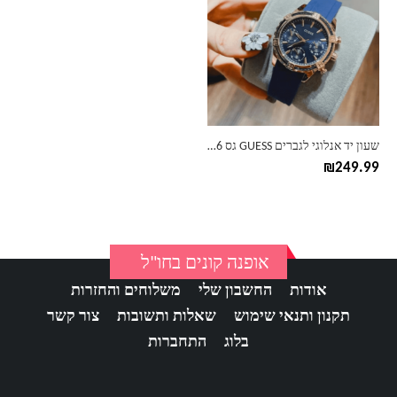
שעון יד אנלוגי לגברים GUESS גס W0496
₪
249.99
אופנה קונים בחו"ל
אודות
החשבון שלי
משלוחים והחזרות
תקנון ותנאי שימוש
שאלות ותשובות
צור קשר
בלוג
התחברות