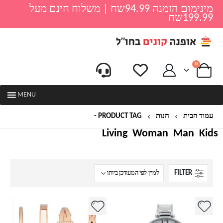
מינימום הזמנה 94.99שח | משלוח חינם מעל
199.99שח
0
MENU
עמוד הבית
חנות
PRODUCT TAG -
שעון ANNNE CLEIN
Living
Woman
Man
Kids
FILTER
למוצר
למוצר
זה
זה