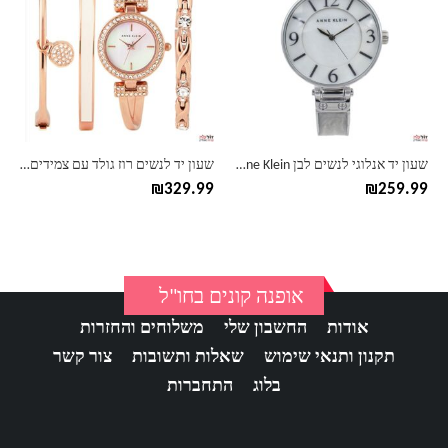
יש
יש
מספר
מספר
סוגים.
סוגים.
ניתן
ניתן
לבחור
לבחור
את
את
האפשרויות
האפשרויות
בעמוד
בעמוד
שעון יד אנלוגי לנשים לבן Anne Klein אן קליין 2211
שעון יד לנשים רוז גולד עם צמידים Anne Klein אן קליין
המוצר
המוצר
₪
329.99
₪
259.99
אופנה קונים בחו"ל
אודות
החשבון שלי
משלוחים והחזרות
תקנון ותנאי שימוש
שאלות ותשובות
צור קשר
בלוג
התחברות