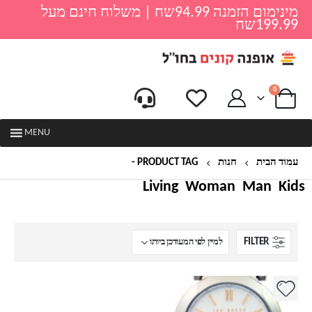
מינימום הזמנה 94.99שח | משלוח חינם מעל
199.99שח
0
MENU
עמוד הבית
חנות
PRODUCT TAG -
שעון TED BAKER
Living
Woman
Man
Kids
FILTER
למוצר
זה