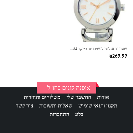
יש
מספר
סוגים.
ניתן
לבחור
את
האפשרויות
בעמוד
שעון יד אנלוגי לנשים טד בייקר Ted Baker TE4034
המוצר
₪
269.99
אופנה קונים בחו"ל
אודות
החשבון שלי
משלוחים והחזרות
תקנון ותנאי שימוש
שאלות ותשובות
צור קשר
בלוג
התחברות