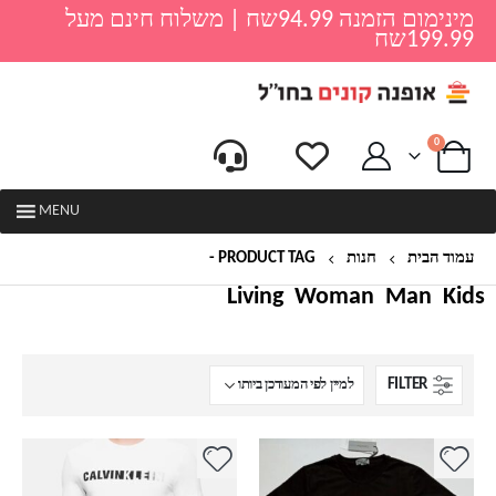
מינימום הזמנה 94.99שח | משלוח חינם מעל
199.99שח
0
MENU
עמוד הבית
חנות
PRODUCT TAG -
CALVIN KLEIN
Living
Woman
Man
Kids
FILTER
למוצר
למוצר
זה
זה