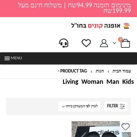
מינימום הזמנה 94.99שח | משלוח חינם מעל
199.99שח
0
MENU
עמוד הבית
חנות
PRODUCT TAG -
CP9446
Living
Woman
Man
Kids
FILTER
למוצר
זה