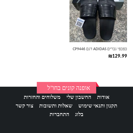
יש
מספר
סוגים.
ניתן
לבחור
את
האפשרויות
בעמוד
כפכפי גברים ADIDAS דגם CP9446
המוצר
₪
129.99
אופנה קונים בחו"ל
אודות
החשבון שלי
משלוחים והחזרות
תקנון ותנאי שימוש
שאלות ותשובות
צור קשר
בלוג
התחברות