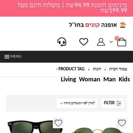
מינימום הזמנה 94.99שח | משלוח חינם מעל
199.99שח
0
MENU
עמוד הבית
חנות
PRODUCT TAG -
RAY BAN
Living
Woman
Man
Kids
FILTER
למוצר
למוצר
זה
זה