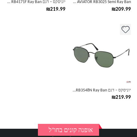
AVIATOR RB3025 Semi Ray Ban משקפי שמש
יוניסקס – דגם RB4171F Ray Ban משקפי שמש
המוצר
המוצר
₪
219.99
₪
209.99
למוצר
זה
יש
מספר
סוגים.
ניתן
לבחור
את
האפשרויות
בעמוד
יוניסקס – דגם ORB3548N Ray Ban משקפי שמש
המוצר
₪
219.99
אופנה קונים בחו"ל