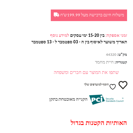
משלוח חינם ברכישה מעל 199.99ש'ח
זמני אספקה:
בין 15-20 ימי עסקים
למידע נוסף
תאריך משוער לאיסוף בין ה - 03 ספטמבר ל - 13 ספטמבר
מק"ט:
44320
חיית מחמד
קטגוריה:
שתפו את המוצר עם חברים ומשפחה
הוסף למועדפים שלך
הקנייה מאובטחת בתקן
האותיות הקטנות בגדול