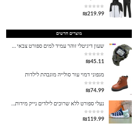
out of 5
0
₪
219.99
מוצרים חדשים
שעון דיגיטלי זוהר עמיד למים ספורט צבאי גברים שעוני יד שעוני גברים Relogio Masculino relojes para hombre
out of 5
0
₪
45.11
מגפוני דמוי עור סולייה מוגבהת לילדות
out of 5
0
₪
74.99
נעלי ספורט ללא שרוכים לילדים נייק מידות 22-37
out of 5
0
₪
119.99