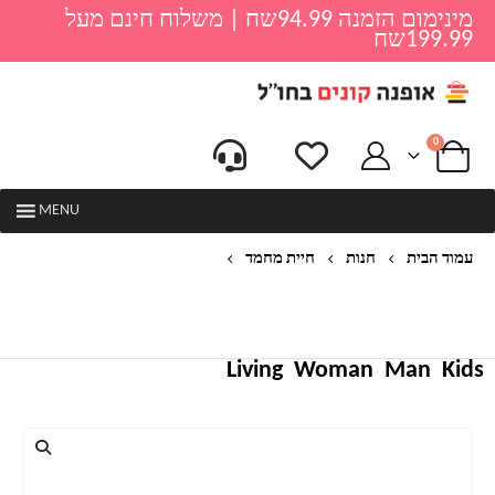
מינימום הזמנה 94.99שח | משלוח חינם מעל
199.99שח
0
MENU
עמוד הבית
חנות
חיית מחמד
הסרת שיער מסרק לכלבים חתול DETANGLER פרווה
זמירה DEMATTING DESHEDDING מברשת טיפוח כלי
עבור סבוך ארוך שיער מתולתל לחיות מחמד
Living
Woman
Man
Kids