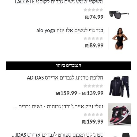
משקפי שמש נשים גברים לקוסט LACOSTE
out of 5
0
₪
74.99
בגד גוף לנשים אלו יוגה alo yoga
out of 5
0
₪
89.99
הנמכרים ביותר
חליפת טרנינג לגברים אדידס ADIDAS
out of 5
0
₪
159.99
₪
139.99
טווח
–
מחירים:
נעלי נייק אייר ג'ורדן גבוהות - נשים גברים NIKE AIR JORDAN
out of 5
0
עד
₪
199.99
סט ג'קט ומכנס ספורט לגברים אדידס ADIDAS