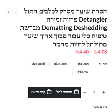
הסרת שיער מסרק לכלבים חתול
Detangler פרווה זמירה
Dematting Deshedding מברשת
טיפוח כלי עבור סבוך ארוך שיער
מתולתל לחיות מחמד
טווח
₪
4.40
–
₪
4.08
מחירים:
צבע
Blue Small
Blue Large
Pink Large
עד
Pink Small
הוספה לסל
קנה עכשיו
מידע נוסף