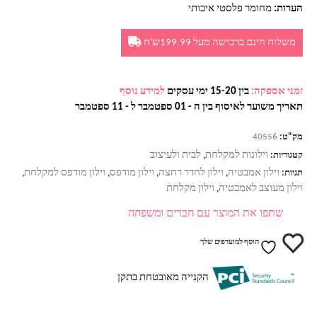
הערות:
מחומר פלסטי איכותי
משלוח חינם ברכישה מעל 199.99ש'ח
זמני אספקה:
בין 15-20 ימי עסקים
למידע נוסף
תאריך משוער לאיסוף בין ה - 01 ספטמבר ל - 11 ספטמבר
מק"ט:
40556
וילונות למקלחת
לבית ולעיצוב
קטגוריות:
,
וילון אמבטיה
וילון לחדר רחצה
וילון מודפס
וילון מודפס למקלחת
תגיות:
,
,
,
,
וילון מעוצב לאמבטיה
וילון מקלחת
,
שתפו את המוצר עם חברים ומשפחה
הוסף למועדפים שלך
הקנייה מאובטחת בתקן