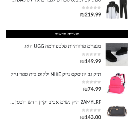
סט ג'קט ומכנס ספורט לגברים אדידס ADIDAS
out of 5
0
₪
219.99
מוצרים חדשים
מגפיים פרוותיות פלטפורמה UGG האג
out of 5
0
₪
149.99
תיק גב יוניסקס נייק NIKE ילקוט בית ספר נייק
out of 5
0
₪
74.99
ZAMYLRF תיק נשים אביב וקיץ חדש רוכסן כפול כתף אחת שליח תיק מרובע קטן טרנד קלאץ' שרשרת פשוטה
out of 5
0
₪
143.00