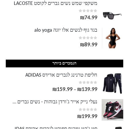
משקפי שמש נשים גברים לקוסט LACOSTE
out of 5
0
₪
74.99
בגד גוף לנשים אלו יוגה alo yoga
out of 5
0
₪
89.99
הנמכרים ביותר
חליפת טרנינג לגברים אדידס ADIDAS
out of 5
0
₪
159.99
₪
139.99
טווח
–
מחירים:
נעלי נייק אייר ג'ורדן גבוהות - נשים גברים NIKE AIR JORDAN
out of 5
0
עד
₪
199.99