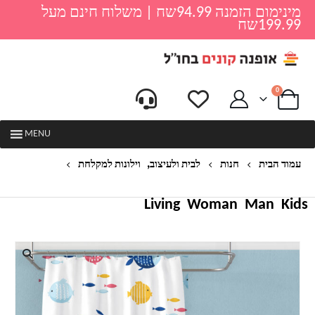
מינימום הזמנה 94.99שח | משלוח חינם מעל
199.99שח
0
MENU
,
עמוד הבית
חנות
לבית ולעיצוב
וילונות למקלחת
וילון מעוצב לאמבטיה דגם פיש
Living
Woman
Man
Kids