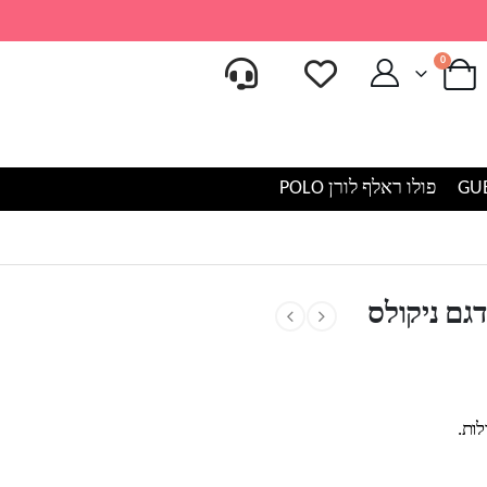
0
פולו ראלף לורן POLO
ות
גם ניקולס
ות.