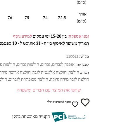
(ס"מ)
אורך
76
75
74
72.5
(ס"מ)
זמני אספקה:
בין 15-20 ימי עסקים
למידע נוסף
תאריך משוער לאיסוף בין ה - 31 אוגוסט ל - 10 ספטמבר
מק"ט:
110062
אופנה לגברים
גברים
חולצות גברים
חולצות פו
קטגוריות:
,
,
,
חולצה
חולצה אלגנטית לגבר
חולצה ארוכה מידה 
תגיות:
,
,
חולצה לגבר מידה גדולה
חולצה מכופתרת לגברים
חולצ
,
,
שתפו את המוצר עם חברים ומשפחה
הוסף למועדפים שלך
הקנייה מאובטחת בתקן