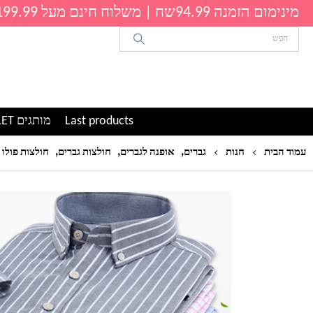
מינימום הזמנה 94.99שח | משלוח חינם מעל 199.99שח
Last products
מותגים OUTLET
,
,
,
עמוד הבית
חנות
גברים
אופנה לגברים
חולצות גברים
חולצות פולו 