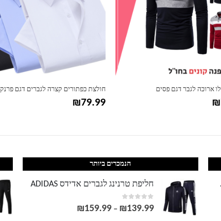
ו ארוכה לגבר דגם פסים
חולצת כפתורים קצרה לגברים דגם פרנק
₪
79.99
₪
הנמכרים ביותר
LACOS
חליפת טרנינג לגברים אדידס ADIDAS
out of 5
0
₪
159.99
₪
139.99
טווח
–