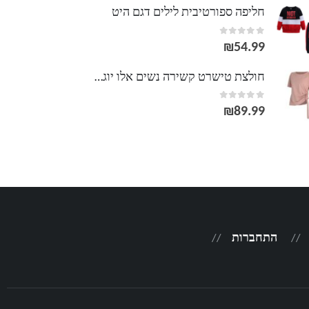
חליפה ספורטיבית לילים דגם היט
out of 5
0
₪
54.99
חולצת טישרט קשירה נשים אלו יוגה Alo Yoga
out of 5
0
₪
89.99
התחברות