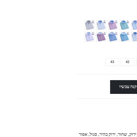
43
42
קנה עכשיו
ירוק, שחור, ירוק בהיר, סגול, אפור