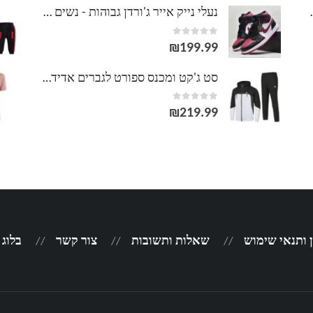
מחירים:
וסט LACOSTE
נעלי נייק אייר ג'ורדן גבוהות - נשים גברים NIKE AIR JORDAN
out of 5
0
עד
₪
199.99
סט ג'קט ומכנס ספורט לגברים אדידס ADIDAS
out of 5
0
₪
219.99
 ותנאי שימוש
שאלות ותשובות
צור קשר
בלוג