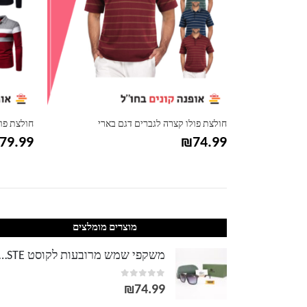
 דנים
חולצת פולו קצרה לגברים דגם בארי
חולצת פול
79.99
₪
74.99
מוצרים מומלצים
משקפי שמש מרובעות לקוסט TE
out of 5
0
₪
74.99