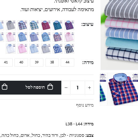
עיצוב קלאסי ואופנתי.
מתאימה לעבודה, אירועים, יציאות ועוד.
עיצוב
מידה
41
40
39
38
44
הוספה לסל
מידע נוסף
מידה:
L38 - L44
צבע:
ססגוניות - לבן, ורוד בהיר, כחול, אדום, כחול כהה, 