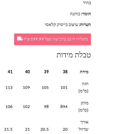
בהיר
חומר:
כותנה
הערות:
עיצוב בייסיק קלאסי
משלוח חינם ברכישה מעל 199.99ש'ח
טבלת מידות
מידה
38
39
40
41
חזה
113
109
105
101
(ס"מ)
מותן
106
102
98
894
(ס"מ)
אורך
שרוול
20
20.5
21
21.5