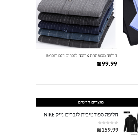
חולצה מכופתרת ארוכה לגברים דגם רוברטו
חולצת פולו קצרה 
₪
74.99
₪
99.99
מוצרים חדשים
חליפה ספורטיבית לגברים נייק NIKE
out of 5
0
₪
159.99