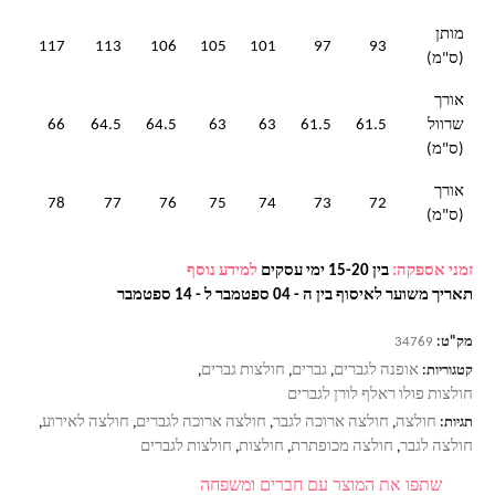
מותן
117
113
106
105
101
97
93
(ס"מ)
אורך
שרוול
61.5
61.5
63
63
64.5
64.5
66
(ס"מ)
אורך
78
77
76
75
74
73
72
(ס"מ)
זמני אספקה:
בין 15-20 ימי עסקים
למידע נוסף
תאריך משוער לאיסוף בין ה - 04 ספטמבר ל - 14 ספטמבר
מק"ט:
34769
אופנה לגברים
גברים
חולצות גברים
קטגוריות:
,
,
,
חולצות פולו ראלף לורן לגברים
חולצה
חולצה ארוכה לגבר
חולצה ארוכה לגברים
חולצה לאירוע
תגיות:
,
,
,
,
חולצה לגבר
חולצה מכופתרת
חולצות
חולצות לגברים
,
,
,
שתפו את המוצר עם חברים ומשפחה