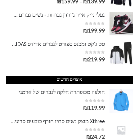
₪
159.99
₪
139.99
טווח
–
מחירים:
נעלי נייק אייר ג'ורדן גבוהות - נשים גברים NIKE AIR JORDAN
out of 5
0
עד
₪
199.99
סט ג'קט ומכנס ספורט לגברים אדידס ADIDAS
out of 5
0
₪
219.99
מוצרים חדשים
חולצה מכופתרת חלקה לגברים של ארמני
out of 5
0
₪
119.99
Xthree מוצק נשים סתיו חורף כובעים סרוגים כובע כפת קיטי חמוד לנשים בנות כובע צמר חורף Skullies gorras
out of 5
0
₪
24.72