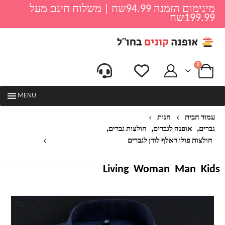
מינימום הזמנה 94.99שח | משלוח חינם מעל
199.99שח
0
MENU
עמוד הבית
חנות
,
,
,
גברים
אופנה לגברים
חולצות גברים
חולצות פולו ראלף לורן לגברים
חולצה מחוייטת לגברים דגם לארי
Living
Woman
Man
Kids