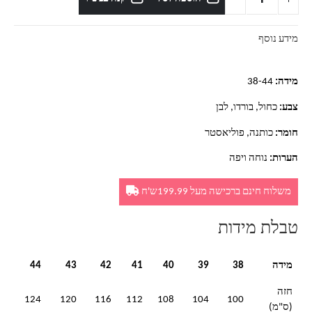
מידע נוסף
מידה:
38-44
צבע:
כחול, בורדו, לבן
חומר:
כותנה, פוליאסטר
הערות:
נוחה ויפה
משלוח חינם ברכישה מעל 199.99ש'ח
טבלת מידות
מידה
38
39
40
41
42
43
44
חזה
124
120
116
112
108
104
100
(ס"מ)