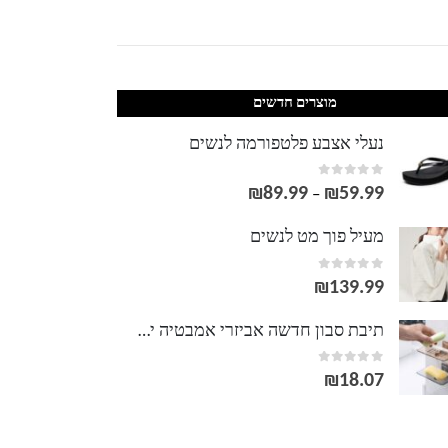
מוצרים חדשים
נעלי אצבע פלטפורמה לנשים
out of 5
0
₪
89.99
₪
59.99
טווח
–
מחירים:
מעיל פוך מט לנשים
out of 5
0
עד
₪
139.99
תיבת סבון חדשה אביזרי אמבטיה יצירתיים שקוף PP ניקוז קיר תלוי בעל סבון ריחני מדף ספוג ארגונית
out of 5
0
₪
18.07