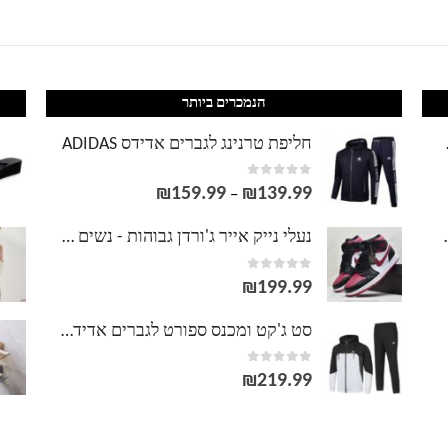
הנמכרים ביותר
LACOS
חליפת טרנינג לגברים אדידס ADIDAS
out of 5
0
₪
159.99
₪
139.99
טווח
–
מחירים:
וסט LACOSTE
נעלי נייק אייר ג'ורדן גבוהות - נשים גברים NIKE AIR JORDAN
out of 5
0
עד
₪
199.99
סט ג'קט ומכנס ספורט לגברים אדידס ADIDAS
out of 5
0
₪
219.99