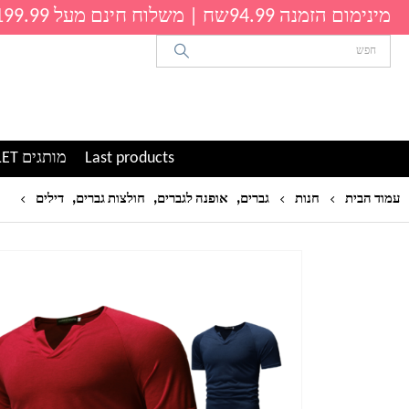
מינימום הזמנה 94.99שח | משלוח חינם מעל 199.99שח
Last products
מותגים OUTLET
,
,
,
חו
עמוד הבית
חנות
גברים
אופנה לגברים
חולצות גברים
דילים