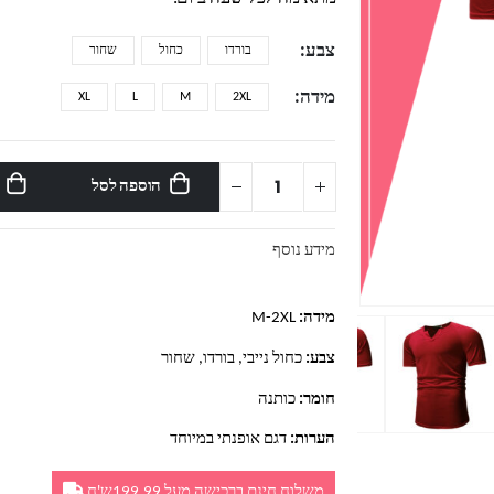
צבע
בורדו
כחול
שחור
מידה
XL
L
M
2XL
הוספה לסל
מידע נוסף
מידה:
M-2XL
צבע:
כחול נייבי, בורדו, שחור
חומר:
כותנה
הערות:
דגם אופנתי במיוחד
משלוח חינם ברכישה מעל 199.99ש'ח