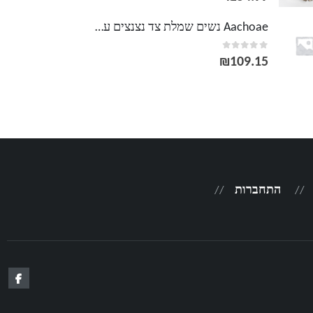
Aachoae נשים שמלת צד נצנצים עמוק צווארון V סקסי מועדון Bodycon שמלה פנס אלגנטי שרוול ארוך שמלה מיני Vestidos de fiesta
out of 5
0
₪
109.15
התחברות