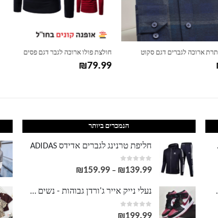
ו ארוכה לגבר דגם פסים
חולצה מכופתרת ארוכה לגברים דגם רובר
₪
99.99
₪
הנמכרים ביותר
LACOS
חליפת טרנינג לגברים אדידס ADIDAS
out of 5
0
₪
159.99
₪
139.99
טווח
–
מחירים:
וסט LACOSTE
נעלי נייק אייר ג'ורדן גבוהות - נשים גברים NIKE AIR JORDAN
out of 5
0
עד
₪
199.99