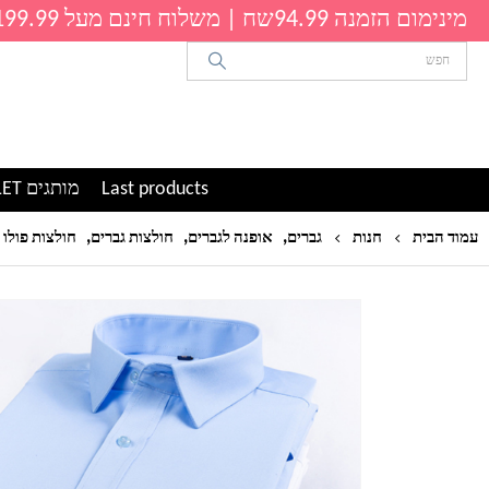
מינימום הזמנה 94.99שח | משלוח חינם מעל 199.99שח
Last products
מותגים OUTLET
,
,
,
עמוד הבית
חנות
גברים
אופנה לגברים
חולצות גברים
חולצות פולו 