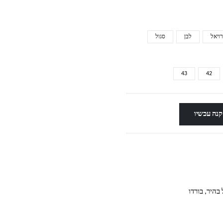
ויאל
לבן
סגול
43
42
קנה עכשיו
 בהיר, בורדו