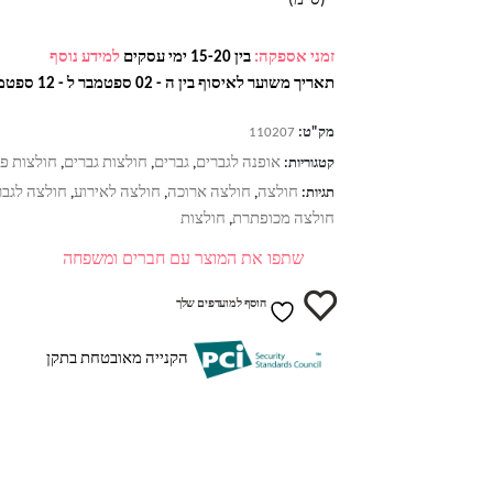
(ס"מ)
זמני אספקה:
בין 15-20 ימי עסקים
למידע נוסף
תאריך משוער לאיסוף בין ה - 02 ספטמבר ל - 12 ספטמבר
מק"ט:
110207
אופנה לגברים
גברים
חולצות גברים
חולצות פו
קטגוריות:
,
,
,
חולצה
חולצה ארוכה
חולצה לאירוע
חולצה לגבר
תגיות:
,
,
,
חולצה מכופתרת
חולצות
,
שתפו את המוצר עם חברים ומשפחה
הוסף למועדפים שלך
הקנייה מאובטחת בתקן