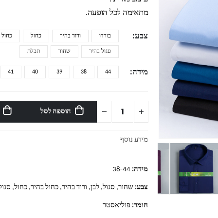
מתאימה לכל הופעה.
צבע
בורדו
ורוד בהיר
כחול
כחול ר
סגול בהיר
שחור
תכלת
מידה
41
40
39
38
44
הוספה לסל
מידע נוסף
מידה:
38-44
צבע:
שחור, סגול, לבן, ורוד בהיר, כחול בהיר, כחול, סגול
חומר:
פוליאסטר