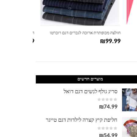
טו
חולצת כפתורים קצרה לגבר דגם דנים
חולצה מכופתרת אר
₪
99.99
₪
99.99
מוצרים חדשים
סריג גולף לנשים דגם דואל
out of 5
0
₪
74.99
חליפת קיץ קצרה לילדות דגם טייגר
out of 5
0
₪
54.99