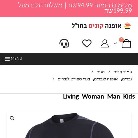
מינימום הזמנה 94.99שח | משלוח חינם מעל
199.99שח
0
MENU
עמוד הבית
חנות
,
,
גברים
אופנה לגברים
בגדי ספורט לגברים
חולצת ספורט קצרה לגברים דגם חץ
Living
Woman
Man
Kids