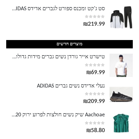
סט ג'קט ומכנס ספורט לגברים אדידס ADIDAS
out of 5
0
₪
219.99
מוצרים חדשים
טישרט אייר גורדן נשים גברים מידות גדולות AIR JORDAN
out of 5
0
₪
69.99
נעלי אדידס נשים גברים ADIDAS
out of 5
0
₪
209.99
Aachoae שיק נשים חולצות לפרוע ירוק 2020 עניבת פרפר חלולה למעלה חולצה נשית שרוול קצר חולצה מקרית מוצקה Blusas Mujer
out of 5
0
₪
58.80