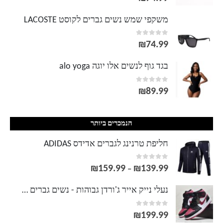
משקפי שמש נשים גברים לקוסט LACOSTE
out of 5
0
₪
74.99
בגד גוף לנשים אלו יוגה alo yoga
out of 5
0
₪
89.99
הנמכרים ביותר
חליפת טרנינג לגברים אדידס ADIDAS
out of 5
0
₪
159.99
₪
139.99
טווח
–
מחירים:
נעלי נייק אייר ג'ורדן גבוהות - נשים גברים NIKE AIR JORDAN
out of 5
0
עד
₪
199.99