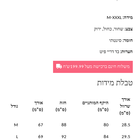
מידה:
M-XXXL
צבע:
שחור, כחול, ירוק
חומר:
סינטתי
הערות:
בד דריי פיט
משלוח חינם ברכישה מעל 199.99ש'ח
טבלת מידות
אורך
היקף המותניים
חזה
אורך
שרוול
גודל
(ס"מ)
(ס"מ)
(ס"מ)
(ס"מ)
M
67
88
80
28.5
L
69
92
84
29.5