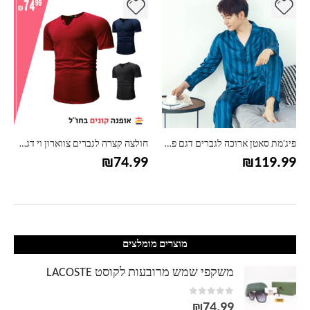
פיג'מת סאטן ארוכה לגברים דגם פסים
חולצה קצרה לגברים צווארון וי דגם פרקר
₪
74.99
₪
119.99
מוצרים מומלצים
משקפי שמש מרובעות לקוסט LACOSTE
out of 5
0
₪
74.99