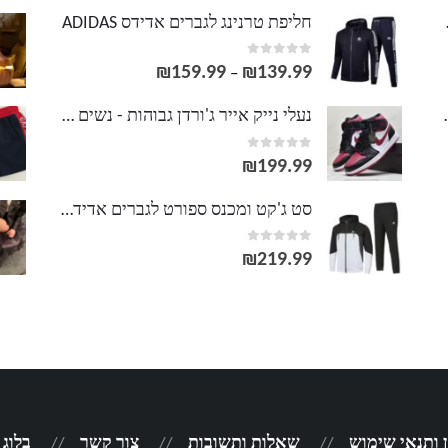
LACOS
חליפת טרנינג לגברים אדידס ADIDAS
out of 5
0
₪
159.99
₪
139.99
טווח
–
מחירים:
וסט LACOSTE
נעלי נייק אייר ג'ורדן גבוהות - נשים גברים NIKE AIR JORDAN
out of 5
0
עד
₪
199.99
סט ג'קט ומכנס ספורט לגברים אדידס ADIDAS
out of 5
0
₪
219.99
 ותנאי שימוש
שאלות ותשובות
צור קשר
בלוג