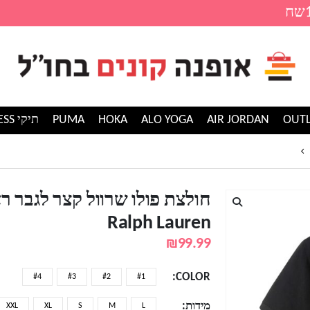
AIR JORDAN
ALO YOGA
HOKA
PUMA
תיקי GUESS
חולצת פולו שרוול קצר לגבר ראלף לורן RALPH LAUREN
חולצת פולו שרוול קצר לגבר רא
Ralph Lauren
₪
99.99
COLOR
#4
#3
#2
#1
מידות
XXL
XL
S
M
L