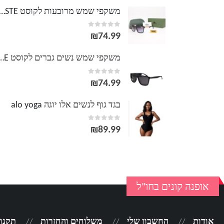
משקפי שמש מרובעות לקוסט TE
out of 5
0
₪
74.99
משקפי שמש נשים גברים לק
out of 5
0
₪
74.99
בגד גוף לנשים אלו יוגה alo yoga
out of 5
0
₪
89.99
אופנה קונים בחו"ל
אודות
החשבון שלי
משלוחים והחזרות
תקנון