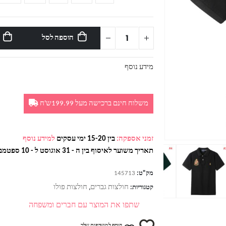
הוספה לסל
מידע נוסף
משלוח חינם ברכישה מעל 199.99ש'ח
זמני אספקה:
בין 15-20 ימי עסקים
למידע נוסף
תאריך משוער לאיסוף בין ה - 31 אוגוסט ל - 10 ספטמבר
מק"ט:
145713
חולצות גברים
חולצות פולו
קטגוריות:
,
שתפו את המוצר עם חברים ומשפחה
הוסף למועדפים שלך