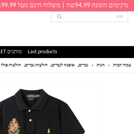
מינימום הזמנה 94.99שח | משלוח חינם מעל 199.99שח
Last products
מותגים OUTLET
,
,
,
עמוד הבית
חנות
גברים
אופנה לגברים
חולצות גברים
חולצות פולו