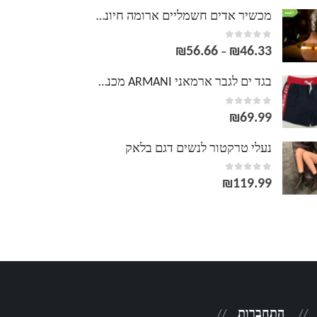
מכשיר אדים חשמליים ארומה חיונית מפזר אולטרסאונד עץ גרגר אוויר מכשיר אדים USB יצרנית ערפל מיני LED אור עבור
out of 5
0
₪
56.66
₪
46.33
טווח
–
מחירים:
בגד ים לגבר ארמאני ARMANI מכנסי גלישה לגברים
out of 5
0
עד
₪
69.99
נעלי טרקטור לנשים דגם בלאק
out of 5
0
₪
119.99
התחברות