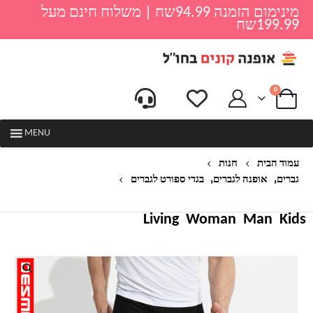
מינימום הזמנה 94.99שח | משלוח חינם מעל
199.99שח
0
MENU
עמוד הבית
חנות
,
,
גברים
אופנה לגברים
בגדי ספורט לגברים
טייץ קצר לגבר דגם טרין
Living
Woman
Man
Kids