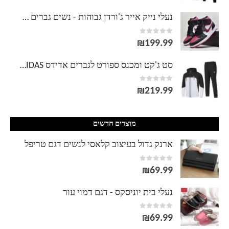
מחירים:
נעלי נייק אייר ג'ורדן גבוהות - נשים גברים NIKE AIR JORDAN
out of 5
0
עד
₪
199.99
סט ג'קט ומכנס ספורט לגברים אדידס ADIDAS
out of 5
0
₪
219.99
מוצרים חדשים
ארנק גדול בעיצוב קלאסי לנשים דגם טריפל
out of 5
0
₪
69.99
נעלי בית יוניסקס - דגם דמוי עור
out of 5
0
₪
69.99