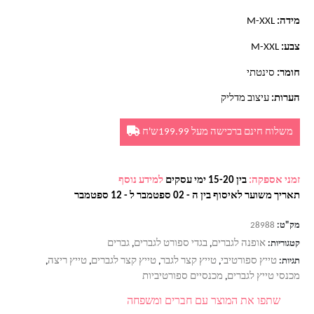
מידה:
M-XXL
צבע:
M-XXL
חומר:
סינטתי
הערות:
עיצוב מדליק
משלוח חינם ברכישה מעל 199.99ש'ח
זמני אספקה:
בין 15-20 ימי עסקים
למידע נוסף
תאריך משוער לאיסוף בין ה - 02 ספטמבר ל - 12 ספטמבר
מק"ט:
28988
אופנה לגברים
בגדי ספורט לגברים
גברים
קטגוריות:
,
,
טייץ ספורטיבי
טייץ קצר לגבר
טייץ קצר לגברים
טייץ ריצה
תגיות:
,
,
,
,
מכנסי טייץ לגברים
מכנסיים ספורטיביות
,
שתפו את המוצר עם חברים ומשפחה