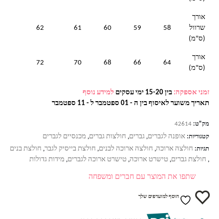
אורך
שרוול
58
59
60
61
62
(ס"מ)
אורך
72
70
68
66
64
(ס"מ)
זמני אספקה:
בין 15-20 ימי עסקים
למידע נוסף
תאריך משוער לאיסוף בין ה - 01 ספטמבר ל - 11 ספטמבר
מק"ט:
42614
אופנה לגברים
גברים
חולצות גברים
מכנסיים לגברים
קטגוריות:
,
,
,
חולצה ארוכה
חולצה ארוכה לבנים
חולצת בייסיק לגבר
חולצת בנים
תגיות:
,
,
,
חולצת גברים
טישרט ארוכה
טישרט ארוכה לגברים
מידות גדולות
,
,
,
,
שתפו את המוצר עם חברים ומשפחה
הוסף למועדפים שלך