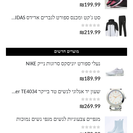
out of 5
0
עד
₪
199.99
סט ג'קט ומכנס ספורט לגברים אדידס ADIDAS
out of 5
0
₪
219.99
מוצרים חדשים
נעלי ספורט יוניסקס סרוגות נייק NIKE
out of 5
0
₪
189.99
שעון יד אנלוגי לנשים טד בייקר Ted Baker TE4034
out of 5
0
₪
269.99
מגפיים צבעוניות לנשים מגפי נשים נמוכות
out of 5
0