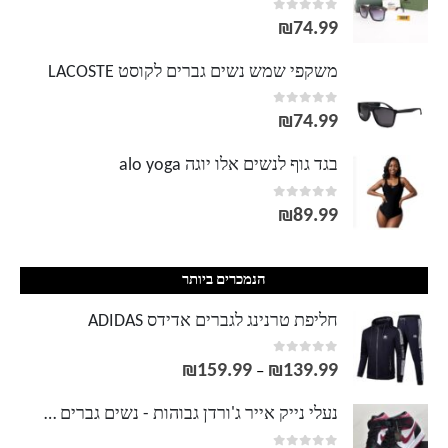
out of 5
0
₪
74.99
משקפי שמש נשים גברים לקוסט LACOSTE
out of 5
0
₪
74.99
בגד גוף לנשים אלו יוגה alo yoga
out of 5
0
₪
89.99
הנמכרים ביותר
חליפת טרנינג לגברים אדידס ADIDAS
out of 5
0
₪
159.99
₪
139.99
טווח
–
מחירים:
נעלי נייק אייר ג'ורדן גבוהות - נשים גברים NIKE AIR JORDAN