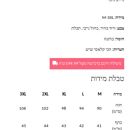
מידע נוסף
מידה:
M-3XL
צבע:
ורוד בהיר, כחול נייבי, תכלת
חומר:
כותנה
הערות:
הכי קלאסי שיש
משלוח חינם ברכישה מעל 199.99ש'ח
טבלת מידות
מידה
M
L
XL
2XL
3XL
חזה
106
102
98
94
90
(ס"מ)
כתף
45
44
43
42
41
(ס"מ)