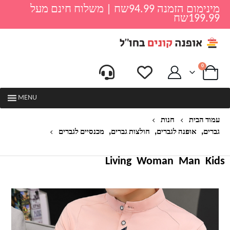
מינימום הזמנה 94.99שח | משלוח חינם מעל
199.99שח
0
MENU
עמוד הבית
חנות
,
,
,
גברים
אופנה לגברים
חולצות גברים
מכנסיים לגברים
טישרט בייסיק ארוכה חלקה לגברים
Living
Woman
Man
Kids