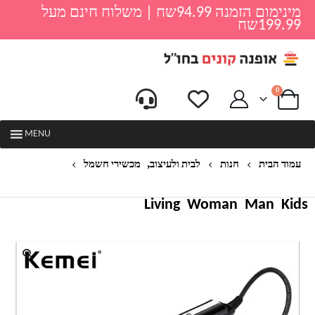
מינימום הזמנה 94.99שח | משלוח חינם מעל
199.99שח
0
MENU
,
עמוד הבית
חנות
לבית ולעיצוב
מכשירי חשמל
מחליק שיער קרמי דגם בלאק
Living
Woman
Man
Kids