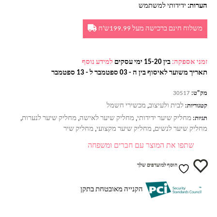
הערות:
ידידותי למשתמש
משלוח חינם ברכישה מעל 199.99ש'ח
זמני אספקה:
בין 15-20 ימי עסקים
למידע נוסף
תאריך משוער לאיסוף בין ה - 03 ספטמבר ל - 13 ספטמבר
מק"ט:
30517
לבית ולעיצוב
מכשירי חשמל
קטגוריות:
,
מחליק שיער ידידותי
מחליק שיער לאישה
מחליק שיער לנערות
תגיות:
,
,
,
מחליק שיער לנשים
מחליק שיער מקצועי
מחליק שיר
,
,
שתפו את המוצר עם חברים ומשפחה
הוסף למועדפים שלך
הקנייה מאובטחת בתקן