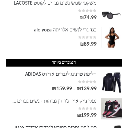
משקפי שמש נשים גברים לקוסט LACOSTE
out of 5
0
₪
74.99
בגד גוף לנשים אלו יוגה alo yoga
out of 5
0
₪
89.99
הנמכרים ביותר
חליפת טרנינג לגברים אדידס ADIDAS
out of 5
0
₪
159.99
₪
139.99
טווח
–
מחירים:
נעלי נייק אייר ג'ורדן גבוהות - נשים גברים NIKE AIR JORDAN
out of 5
0
עד
₪
199.99
סט ג'קט ומכנס ספורט לגברים אדידס ADIDAS