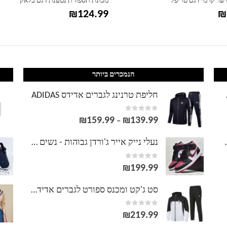
ער קרמי דגם טריפל
מכונת תספורת נטענת דגם בלאק
₪
124.99
₪
הנמכרים ביותר
LACOS
חליפת טרנינג לגברים אדידס ADIDAS
out of 5
0
₪
159.99
₪
139.99
טווח
–
מחירים:
וסט LACOSTE
נעלי נייק אייר ג'ורדן גבוהות - נשים גברים NIKE AIR JORDAN
out of 5
0
עד
₪
199.99
סט ג'קט ומכנס ספורט לגברים אדידס ADIDAS
out of 5
0
₪
219.99