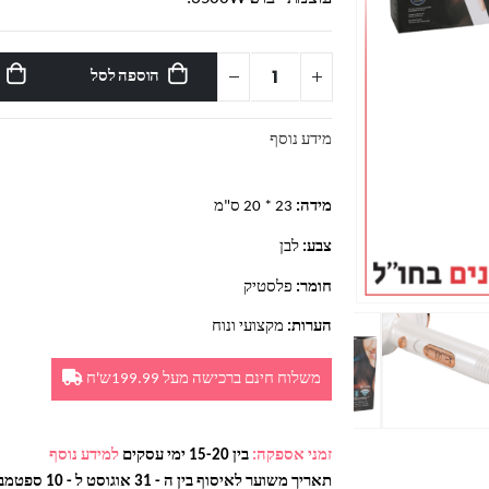
הוספה לסל
מידע נוסף
מידה:
23 * 20 ס"מ
צבע:
לבן
חומר:
פלסטיק
הערות:
מקצועי ונוח
משלוח חינם ברכישה מעל 199.99ש'ח
זמני אספקה:
בין 15-20 ימי עסקים
למידע נוסף
תאריך משוער לאיסוף בין ה - 31 אוגוסט ל - 10 ספטמבר