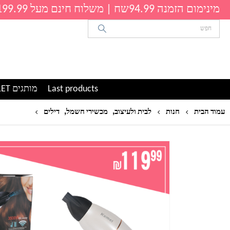
מינימום הזמנה 94.99שח | משלוח חינם מעל 199.99שח
Last products
מותגים OUTLET
,
,
מייבש שי
עמוד הבית
חנות
לבית ולעיצוב
מכשירי חשמל
דילים