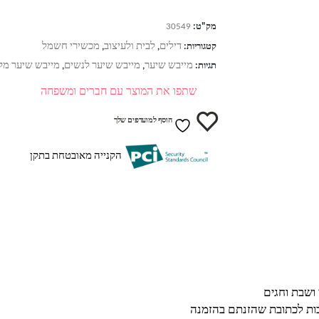
מק"ט:
30549
דילים
לבית ולעיצוב
מכשירי חשמל
קטגוריות:
,
,
מייבש שיער
מייבש שיער לנשים
מייבש שיער מק
תגיות:
,
,
שתפו את המוצר עם חברים ומשפחה
הוסף למועדפים שלך
הקנייה מאובטחת בתקן
בות לכתובת שהזנתם בהזמנה