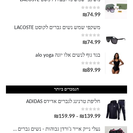
out of 5
0
₪
74.99
משקפי שמש נשים גברים לקוסט LACOSTE
out of 5
0
₪
74.99
בגד גוף לנשים אלו יוגה alo yoga
out of 5
0
₪
89.99
הנמכרים ביותר
חליפת טרנינג לגברים אדידס ADIDAS
out of 5
0
₪
159.99
₪
139.99
טווח
–
מחירים:
נעלי נייק אייר ג'ורדן גבוהות - נשים גברים NIKE AIR JORDAN