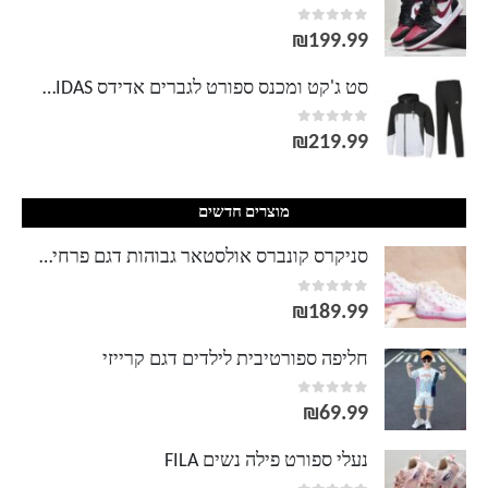
out of 5
0
עד
₪
199.99
סט ג'קט ומכנס ספורט לגברים אדידס ADIDAS
out of 5
0
₪
219.99
מוצרים חדשים
סניקרס קונברס אולסטאר גבוהות דגם פרחים CONVERSE ALL STAR
out of 5
0
₪
189.99
חליפה ספורטיבית לילדים דגם קרייזי
out of 5
0
₪
69.99
נעלי ספורט פילה נשים FILA