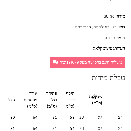
מידה:
30-38
צבע:
בז ', כחול כהה, אפור כהה
חומר:
כותנה
הערות:
עיצוב קלאסי
משלוח חינם ברכישה מעל 199.99ש'ח
טבלת מידות
היקף
פתיחת
אורך
מִפשָׂעָה
ירך
רגל
מכנסיים
גודל
(ס"מ)
(ס"מ)
(ס"מ)
(ס"מ)
30
64
31
53
28
37
24
31
64
31
54
28
37
24