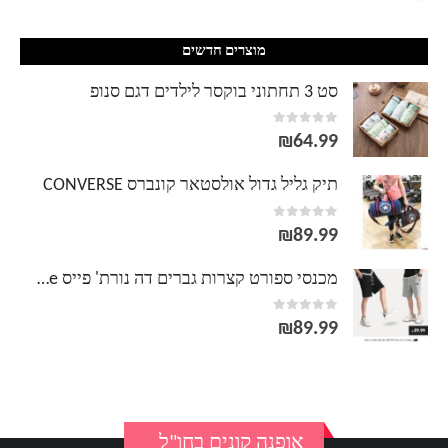
מוצרים חדשים
סט 3 תחתוני בוקסר לילדים דגם סנופ
out of 5
0
₪
64.99
תיק גליל גדול אולסטאר קונברס CONVERSE
out of 5
0
₪
89.99
מכנסי ספורט קצרות גברים דה נורת' פייס The North Face
out of 5
0
₪
89.99
אופנה קונים בחו"ל