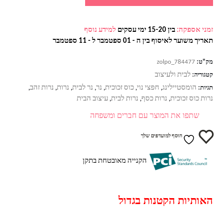
זמני אספקה:
בין 15-20 ימי עסקים
למידע נוסף
תאריך משוער לאיסוף בין ה - 01 ספטמבר ל - 11 ספטמבר
מק"ט:
zolpo_784477
לבית ולעיצוב
קטגוריה:
הומסטיילינג
חפצי נוי
כוס זכוכית
נר
נר לבית
נרות
נרות זהב
תגיות:
,
,
,
,
,
,
,
נרות כוס זכוכית
נרות כסף
נרות לבית
עיצוב הבית
,
,
,
שתפו את המוצר עם חברים ומשפחה
הוסף למועדפים שלך
הקנייה מאובטחת בתקן
האותיות הקטנות בגדול