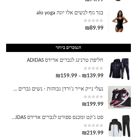
בגד גוף לנשים אלו יוגה alo yoga
out of 5
0
₪
89.99
הנמכרים ביותר
חליפת טרנינג לגברים אדידס ADIDAS
out of 5
0
₪
159.99
₪
139.99
טווח
–
מחירים:
נעלי נייק אייר ג'ורדן גבוהות - נשים גברים NIKE AIR JORDAN
out of 5
0
עד
₪
199.99
סט ג'קט ומכנס ספורט לגברים אדידס ADIDAS
out of 5
0
₪
219.99