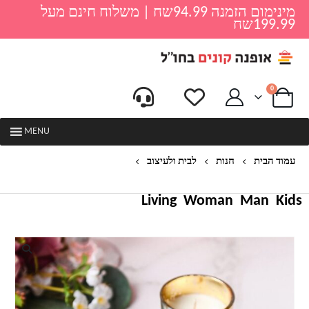
מינימום הזמנה 94.99שח | משלוח חינם מעל
199.99שח
0
MENU
עמוד הבית
חנות
לבית ולעיצוב
סט נרות ריחניים בכוס זכוכית גולד סטיינס
Living
Woman
Man
Kids