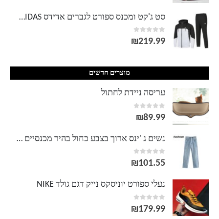
סט ג'קט ומכנס ספורט לגברים אדידס ADIDAS
out of 5
0
₪
219.99
מוצרים חדשים
עריסה ניידת לחתול
out of 5
0
₪
89.99
נשים ג 'ינס ארוך בצבע כחול בהיר מכנסיים ג' ינס רחבים קצה גולמי כפתור ליידי כפתור לטוס ישר מזדמן אמא ג 'ינס Pantalones
out of 5
0
₪
101.55
נעלי ספורט יוניסקס נייק דגם גולד NIKE
out of 5
0
₪
179.99