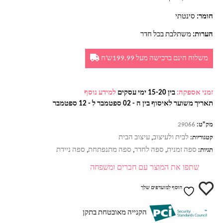
חומר:
סינטתי
הערות:
משתלבת בכל חדר
משלוח חינם ברכישה מעל 199.99ש'ח
זמני אספקה:
בין 15-20 ימי עסקים
למידע נוסף
תאריך משוער לאיסוף בין ה - 02 ספטמבר ל - 12 ספטמבר
מק"ט:
29066
לבית ולעיצוב
עיצוב הבית
קטגוריות:
,
ספה זמנית
ספה לחדר
ספה מתנפתחת
ספה ניידת
תגיות:
,
,
,
שתפו את המוצר עם חברים ומשפחה
הוסף למועדפים שלך
הקנייה מאובטחת בתקן