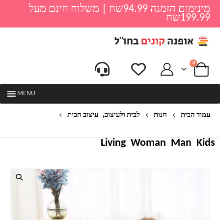
מינימום הזמנה 94.99שח | משלוח חינם מעל
199.99שח
0
MENU
,
עמוד הבית
חנות
לבית ולעיצוב
עיצוב הבית
ספה מתנפחת דגם ראונד
Living
Woman
Man
Kids