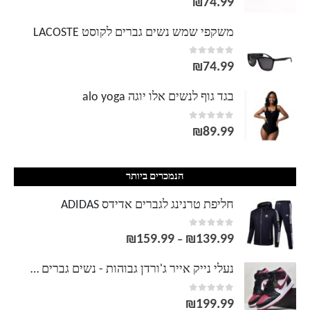
₪
74.99
משקפי שמש נשים גברים לקוסט LACOSTE
out of 5
0
₪
74.99
בגד גוף לנשים אלו יוגה alo yoga
out of 5
0
₪
89.99
הנמכרים ביותר
חליפת טרנינג לגברים אדידס ADIDAS
out of 5
0
₪
159.99
₪
139.99
טווח
–
מחירים:
נעלי נייק אייר ג'ורדן גבוהות - נשים גברים NIKE AIR JORDAN
out of 5
0
עד
₪
199.99