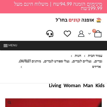
מינימום הזמנה 94.99שח | משלוח חינם מעל
199.99שח
0
MENU
עמוד הבית
חנות
,
,
,
,
גברים
נעליים לגברים
נעלי ספורט לגברים
מותגים OUTLET
אדידס
נעלי ספורט לגברים אדידס ADIDAS – דגם גבוה דרופ
סטפ
Living
Woman
Man
Kids