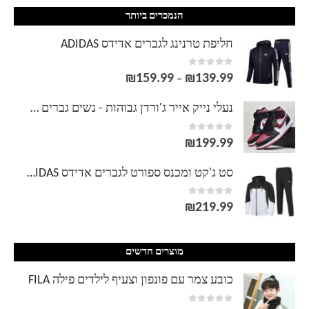
הנמכרים ביותר
חליפת טרנינג לגברים אדידס ADIDAS
out of 5
0
₪
159.99
₪
139.99
טווח
–
מחירים:
נעלי נייק אייר ג'ורדן גבוהות - נשים גברים NIKE AIR JORDAN
out of 5
0
עד
₪
199.99
סט ג'קט ומכנס ספורט לגברים אדידס ADIDAS
out of 5
0
₪
219.99
מוצרים חדשים
כובע צמר עם פונפון וצעיף לילדים פילה FILA