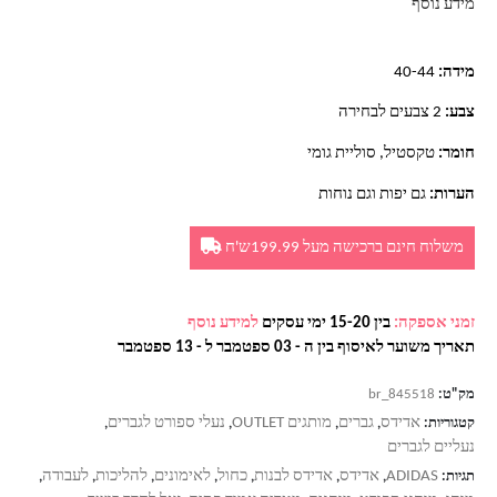
מידע נוסף
מידה:
40-44
צבע:
2 צבעים לבחירה
חומר:
טקסטיל, סוליית גומי
הערות:
גם יפות וגם נוחות
משלוח חינם ברכישה מעל 199.99ש'ח
זמני אספקה:
בין 15-20 ימי עסקים
למידע נוסף
תאריך משוער לאיסוף בין ה - 03 ספטמבר ל - 13 ספטמבר
מק"ט:
br_845518
אדידס
גברים
מותגים OUTLET
נעלי ספורט לגברים
קטגוריות:
,
,
,
,
נעליים לגברים
ADIDAS
אדידס
אדידס לבנות
כחול
לאימונים
להליכות
לעבודה
תגיות:
,
,
,
,
,
,
,