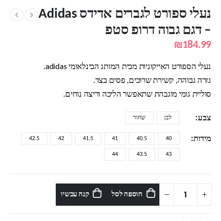
נעלי ספורט לגברים אדידס Adidas
– דגם גבוה דרופ סטפ
₪
184.99
נעלי הספורט האייקוניות מבית המותג הבינלאומי adidas.
גזרה גבוהה, קשירת שרוכים, פסים בצד.
סוליית גומי מוגבהת שתאפשר הליכה וריצה נוחים.
צבע
לבן
שחור
מידות
42.5
42
41.5
41
40.5
40
44
43.5
43
הוספה לסל
קנה עכשיו