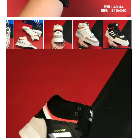
נגן
וידאו