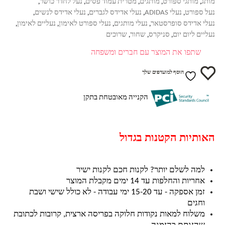
מותג
מותגי ספורט
מותגים
מטרית עמוד פסים
נעל לחדר כושר
,
,
,
,
,
נעל ספורט
נעלי ADIDAS
נעלי אדידס לגברים
נעלי אדידס לנשים
,
,
,
,
נעלי אדידס סופרסטאר
נעלי מותגים
נעלי ספורט לאימון
נעליים לאימון
,
,
,
,
נעליים ליום יום
סניקרס
שחור
שרוכים
,
,
,
שתפו את המוצר עם חברים ומשפחה
הוסף למועדפים שלך
הקנייה מאובטחת בתקן
האותיות הקטנות בגדול
למה לשלם יותר? לקנות חכם לקנות ישיר
אחריות והחלפות עד 14 ימים מקבלת המוצר
זמן אספקה - עד 15-20 ימי עבודה - לא כולל שישי ושבת
וחגים
משלוח למאות נקודות חלוקה בפריסה ארצית, קרובות לכתובת