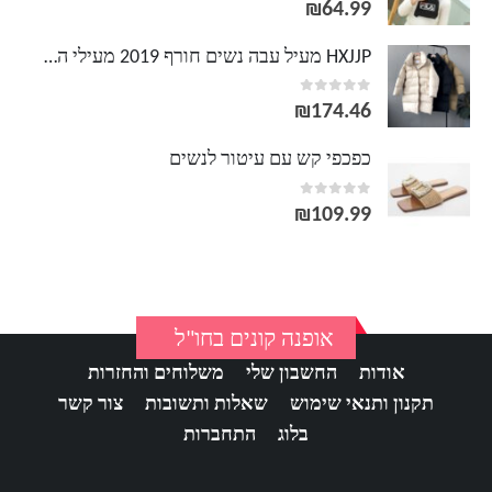
out of 5
0
₪
64.99
HXJJP מעיל עבה נשים חורף 2019 מעילי הלבשה עליונה נקבה ארוך מזדמן חם מעיל גדול מכנסיים
out of 5
0
₪
174.46
כפכפי קש עם עיטור לנשים
out of 5
0
₪
109.99
אופנה קונים בחו"ל
אודות
החשבון שלי
משלוחים והחזרות
תקנון ותנאי שימוש
שאלות ותשובות
צור קשר
בלוג
התחברות