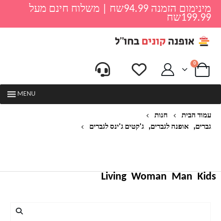
מינימום הזמנה 94.99שח | משלוח חינם מעל
199.99שח
0
MENU
עמוד הבית
חנות
,
,
גברים
אופנה לגברים
ג'קטים ג'ינס לגברים
מעיל סתיו גברים מעיל ג 'ינס צבאי עם ברדס מעיל ג' ינס
יחיד חזה מעיל רוח גברים מעיל כותנה CHAQUETAS
HOMBRE M-4XL
Living
Woman
Man
Kids