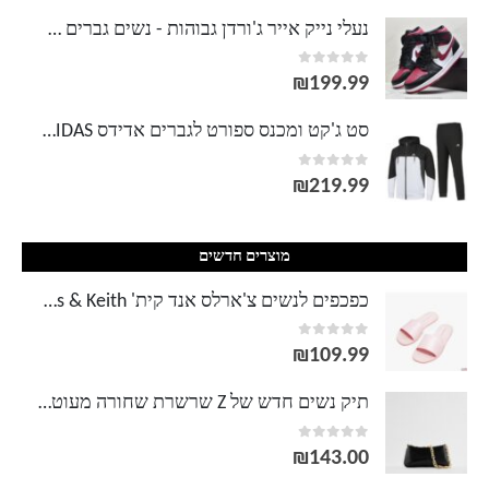
מחירים:
נעלי נייק אייר ג'ורדן גבוהות - נשים גברים NIKE AIR JORDAN
out of 5
0
עד
₪
199.99
סט ג'קט ומכנס ספורט לגברים אדידס ADIDAS
out of 5
0
₪
219.99
מוצרים חדשים
כפכפים לנשים צ'ארלס אנד קית' Charles & Keith
out of 5
0
₪
109.99
תיק נשים חדש של Z שרשרת שחורה מעוטרת בהדפס בעלי חיים תיק אלכסוני כתף אחת תיק בית השחי 16721710040
out of 5
0
₪
143.00