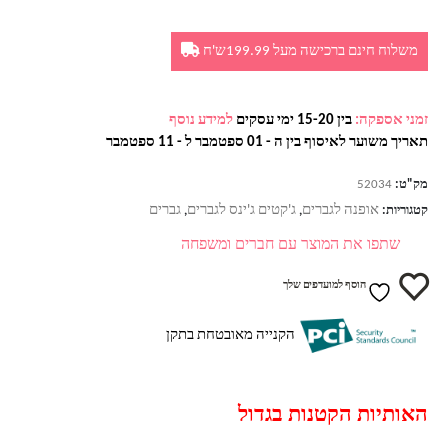
משלוח חינם ברכישה מעל 199.99ש'ח
זמני אספקה:
בין 15-20 ימי עסקים
למידע נוסף
תאריך משוער לאיסוף בין ה - 01 ספטמבר ל - 11 ספטמבר
מק"ט:
52034
אופנה לגברים
ג'קטים ג'ינס לגברים
גברים
קטגוריות:
,
,
שתפו את המוצר עם חברים ומשפחה
הוסף למועדפים שלך
הקנייה מאובטחת בתקן
האותיות הקטנות בגדול