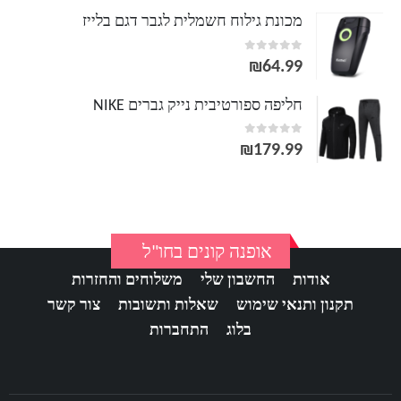
מכונת גילוח חשמלית לגבר דגם בלייז
out of 5
0
₪
64.99
חליפה ספורטיבית נייק גברים NIKE
out of 5
0
₪
179.99
אופנה קונים בחו"ל
אודות
החשבון שלי
משלוחים והחזרות
תקנון ותנאי שימוש
שאלות ותשובות
צור קשר
בלוג
התחברות