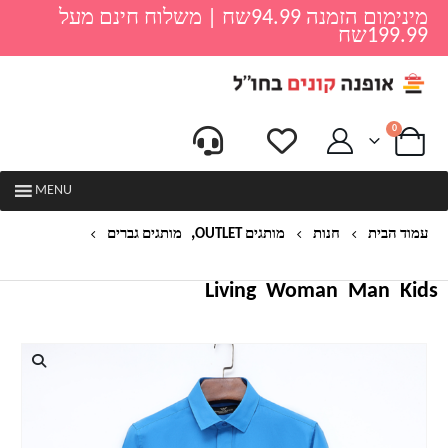
מינימום הזמנה 94.99שח | משלוח חינם מעל
199.99שח
0
MENU
,
עמוד הבית
חנות
מותגים OUTLET
מותגים גברים
חולצה מכופתרת חלקה לגברים של ארמני
Living
Woman
Man
Kids