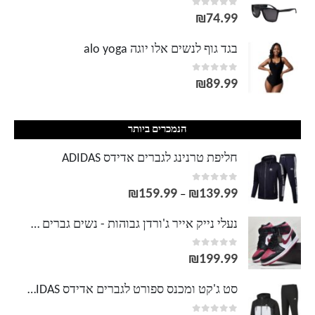
out of 5
0
₪
74.99
בגד גוף לנשים אלו יוגה alo yoga
out of 5
0
₪
89.99
הנמכרים ביותר
חליפת טרנינג לגברים אדידס ADIDAS
out of 5
0
₪
159.99
₪
139.99
טווח
–
מחירים:
נעלי נייק אייר ג'ורדן גבוהות - נשים גברים NIKE AIR JORDAN
out of 5
0
עד
₪
199.99
סט ג'קט ומכנס ספורט לגברים אדידס ADIDAS