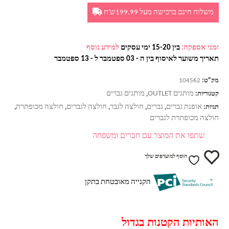
משלוח חינם ברכישה מעל 199.99ש'ח
זמני אספקה:
בין 15-20 ימי עסקים
למידע נוסף
תאריך משוער לאיסוף בין ה - 03 ספטמבר ל - 13 ספטמבר
מק"ט:
104562
מותגים OUTLET
מותגים גברים
קטגוריות:
,
אופנת גברים
גברים
חולצה לגבר
חולצה לגברים
חולצה מכופתרת
תגיות:
,
,
,
,
,
חולצה מכופתרת לגברים
שתפו את המוצר עם חברים ומשפחה
הוסף למועדפים שלך
הקנייה מאובטחת בתקן
האותיות הקטנות בגדול