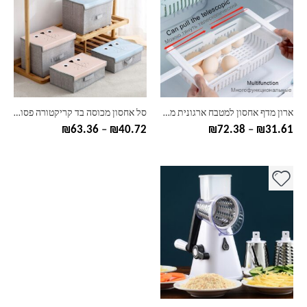
יש
יש
מספר
מספר
סוגים.
סוגים.
ניתן
ניתן
לבחור
לבחור
את
את
האפשרויות
האפשרויות
בעמוד
בעמוד
ארון מדף אחסון למטבח ארגונית מתלה ארגונית אביזרי מטבח ארגונית מדף מדף אחסון מדף אחסון מקרר
סל אחסון מכוסה בד קריקטורה פסולת מטבח סל אמבטיה סל אחסון סל חטיפים צעצוע שולחן עבודה מתקפל נוח
המוצר
המוצר
טווח
טווח
₪
63.36
–
₪
40.72
₪
72.38
–
₪
31.61
מחירים:
מחירים:
עד
עד
למוצר
זה
יש
מספר
סוגים.
ניתן
לבחור
את
האפשרויות