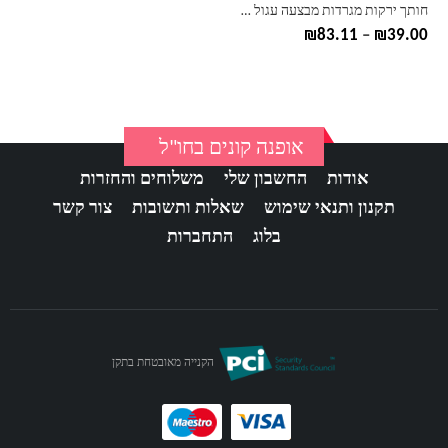
בעמוד
חותך ירקות מגרדות מבצעה עגול תפוחי אדמה גזר מגרסות מעבד מזון ירקות מסוק מטבח רולר גאדג 'טים כלי
המוצר
טווח
₪
83.11
–
₪
39.00
מחירים:
עד
אופנה קונים בחו"ל
אודות
החשבון שלי
משלוחים והחזרות
תקנון ותנאי שימוש
שאלות ותשובות
צור קשר
בלוג
התחברות
הקנייה מאובטחת בתקן