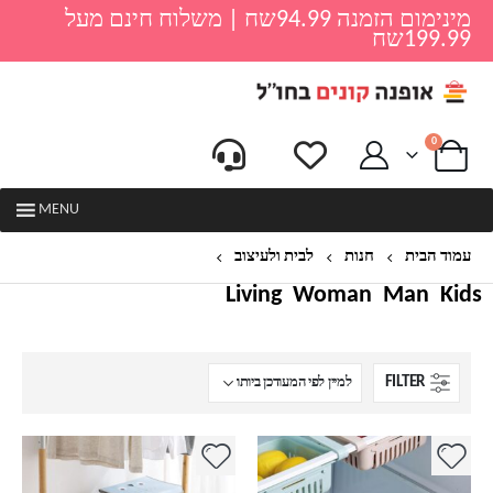
מינימום הזמנה 94.99שח | משלוח חינם מעל
199.99שח
0
MENU
עמוד הבית
חנות
לבית ולעיצוב
מטבח ואוכל
Living
Woman
Man
Kids
FILTER
למוצר
למוצר
זה
זה