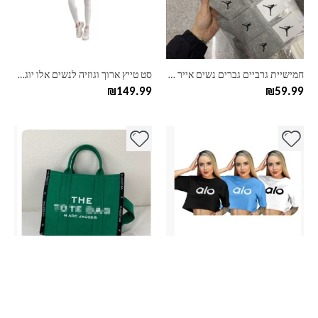
ניתן
ניתן
לבחור
לבחור
את
את
האפשרויות
האפשרויות
בעמוד
בעמוד
חמישיית גרביים גברים נשים אייר גורדן AIR JORDAN
סט טייץ ארוך וגוזיה לנשים אלו יוגה alo yoga
המוצר
המוצר
₪
149.99
₪
59.99
למוצר
למוצר
זה
זה
יש
יש
מספר
מספר
סוגים.
סוגים.
ניתן
ניתן
לבחור
לבחור
את
את
האפשרויות
האפשרויות
בעמוד
בעמוד
טישרט קרופ נשים אלו יוגה alo yoga
תיק צד גדול טוט באג מארק גיקובס Marc Jacobs
המוצר
המוצר
₪
79.99
₪
54.99