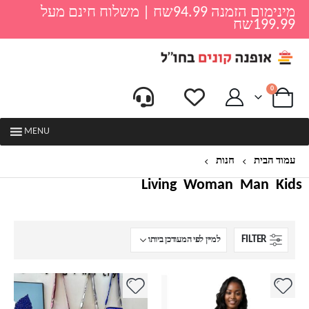
מינימום הזמנה 94.99שח | משלוח חינם מעל
199.99שח
0
MENU
עמוד הבית
חנות
נשים
Living
Woman
Man
Kids
FILTER
למוצר
למוצר
זה
זה