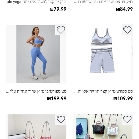
תיק צד צבעוני ריינבו עם שרשרת Kurt Geiger London
תיק יד קטן לנשים אלו יוגה alo yoga
המוצר
₪
79.99
₪
84.99
למוצר
למוצר
זה
זה
יש
יש
מספר
מספר
סוגים.
סוגים.
ניתן
ניתן
לבחור
לבחור
את
את
האפשרויות
האפשרויות
בעמוד
בעמוד
סט ספורט טייץ קצר וגוזייה אלו יוגה alo yoga
סט ספורטיבי טייץ ארוך וגוזייה אלו יוגה alo yoga
המוצר
המוצר
₪
199.99
₪
109.99
למוצר
למוצר
זה
זה
יש
יש
מספר
מספר