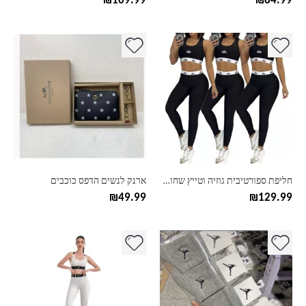
₪
109.99
₪
84.99
למוצר
למוצר
זה
זה
יש
יש
מספר
מספר
סוגים.
סוגים.
ניתן
ניתן
לבחור
לבחור
את
את
האפשרויות
האפשרויות
בעמוד
בעמוד
חליפת ספורטיבית גוזיה וטייץ שחור לבן אלו יוגה alo yoga
ארנק לנשים הדפס כוכבים
המוצר
המוצר
₪
49.99
₪
129.99
למוצר
למוצר
זה
זה
יש
יש
מספר
מספר
סוגים.
סוגים.