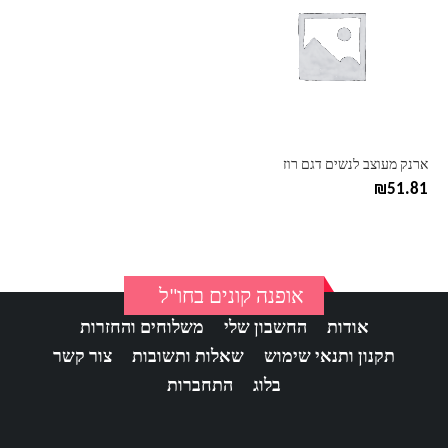
יש
מספר
סוגים.
ניתן
לבחור
את
האפשרויות
בעמוד
ארנק מעוצב לנשים דגם רוז
המוצר
₪
51.81
אופנה קונים בחו"ל
אודות
החשבון שלי
משלוחים והחזרות
תקנון ותנאי שימוש
שאלות ותשובות
צור קשר
בלוג
התחברות