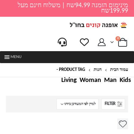
מינימום הזמנה 94.99שח | משלוח חינם מעל
199.99שח
0
MENU
עמוד הבית
חנות
PRODUCT TAG -
ארנק לנערה
Living
Woman
Man
Kids
FILTER
למוצר
זה