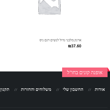
ניתן
לבחור
את
האפשרויות
בעמוד
המוצר
ארנק מלבני גדול לנשים דגם ניס
₪
37.60
אופנה קונים בחו"ל
אודות
החשבון שלי
משלוחים והחזרות
תקנון