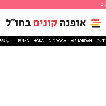
AIR JORDAN
ALO YOGA
HOKA
PUMA
תיקי GUESS