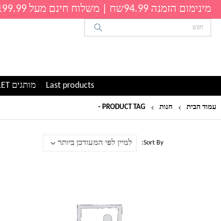
מינימום הזמנה 94.99שח | משלוח חינם מעל 199.99שח
Last products
מותגים OUTLET
עמוד הבית
חנות
PRODUCT TAG -
ארנק מעוצב לאישה
Sort By:
למוצר
זה
יש
מספר
סוגים.