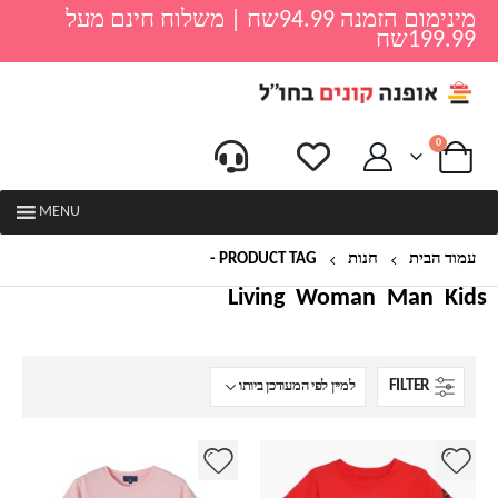
מינימום הזמנה 94.99שח | משלוח חינם מעל
199.99שח
0
MENU
עמוד הבית
חנות
PRODUCT TAG -
חולצה קצרה לילדים
Living
Woman
Man
Kids
FILTER
למוצר
למוצר
זה
זה