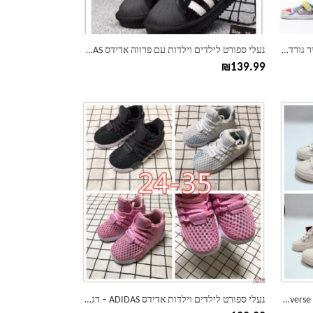
בעמוד
המוצר
נעלי סניקרס צבעוניות לילדים וילדות אייר גורדן AIR JORDAN
נעלי ספורט לילדים וילדות עם פרווה אדידס ADIDAS
₪
139.99
למוצר
זה
יש
מספר
סוגים.
ניתן
לבחור
את
האפשרויות
בעמוד
המוצר
נעלי סניקרס לילדים וילדות קונברס Converse Play
נעלי ספורט לילדים וילדות אדידס ADIDAS – דגם רשת