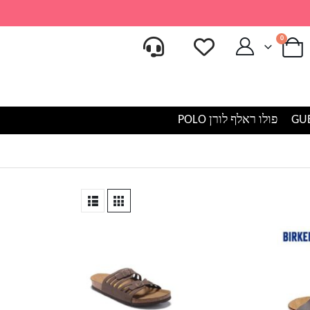
0
פולו ראלף לורן POLO
למוצר
זה
יש
מספר
סוגים.