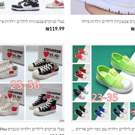
בעמוד
המוצר
רס צבעוניות לילדים וילדות פילה
₪
119.99
₪
למוצר
זה
יש
מספר
סוגים.
ניתן
לבחור
את
ות
האפשרויות
בעמוד
המוצר
נעלי ספורט לילדים וילדות עם גומי רחב אדידס ADIDAS