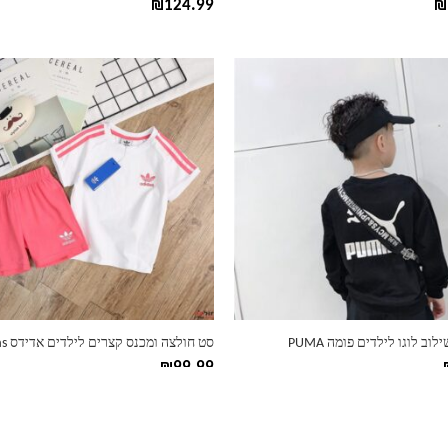
₪
124.99
₪
למוצר
זה
יש
מספר
סוגים.
ניתן
לבחור
את
ות
האפשרויות
בעמוד
המוצר
וב לוגו לילדים פומה PUMA
סט חולצה ומכנס קצרים לילדים אדידס Adidas
₪
99.99
למוצר