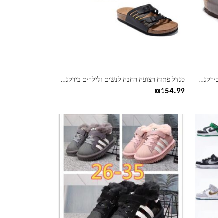
ניתן
לבחור
את
האפשרויות
בעמוד
המוצר
סנדל פתוח 3 רצועות לילדים ולמבוגרים בירקנשטוק Birkenstock
סנדל פתוח רצועה רחבה לנשים ולילדים בירקנשטוק Birkenstock
₪
154.99
למוצר
זה
יש
מספר
סוגים.
ניתן
לבחור
את
האפשרויות