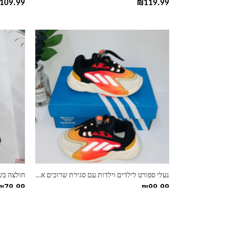
109.99
₪
119.99
למוצר
למוצר
זה
זה
יש
יש
מספר
מספר
סוגים.
סוגים.
ניתן
ניתן
לבחור
לבחור
את
את
האפשרויות
האפשרוי
בעמוד
בעמוד
המוצר
המוצר
נעלי ספורט לילדים וילדות עם סגירת שרוכים אדידס- דגם בילי
חולצה בשיל
₪
79.99
₪
99.99
למוצר
למוצר