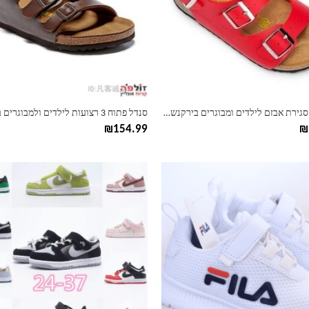
ניתן
לבחור
את
ות
האפשרויות
בעמוד
המוצר
סנדל עם סגירת אבזם לילדים ומבוגרים בירקנשטוק Birkenstock
₪
154.99
₪
למוצר
זה
יש
מספר
סוגים.
ניתן
לבחור
את
ות
האפשרויות