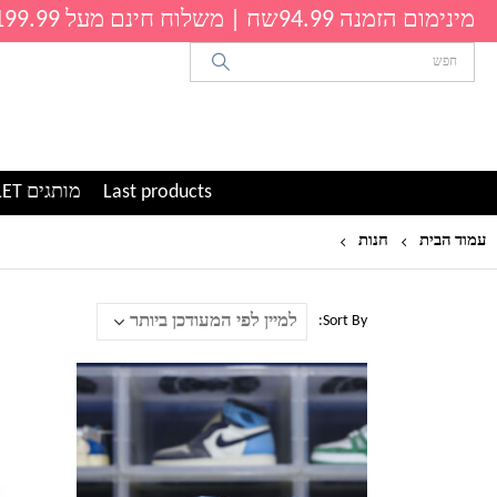
מינימום הזמנה 94.99שח | משלוח חינם מעל 199.99שח
Last products
מותגים OUTLET
עמוד הבית
חנות
ילדים
Sort By:
למוצר
למוצר
זה
זה
יש
יש
מספר
מספר
סוגים.
סוגים.