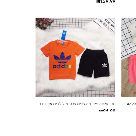
₪
139.99
למוצר
זה
יש
מספר
סוגים.
ניתן
לבחור
את
האפשרויות
בעמוד
המוצר
סט חולצה ומכנס קצרים צבעוני לילדים אדידס Adidas
₪
94.99
למוצר