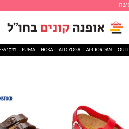
AIR JORDAN
ALO YOGA
HOKA
PUMA
תיקי GUESS
למוצר
זה
יש
מספר
סוגים.