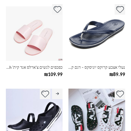
למוצר
למוצר
זה
זה
יש
יש
מספר
מספר
סוגים.
סוגים.
ניתן
ניתן
לבחור
לבחור
את
את
האפשרויות
האפשרויות
בעמוד
בעמוד
נעלי אצבע קרוקס יוניסקס – דגם קלאסי
כפכפים לנשים צ'ארלס אנד קית' Charles & Keith
המוצר
המוצר
₪
109.99
₪
89.99
למוצר
זה
יש
מספר
סוגים.
ניתן
לבחור