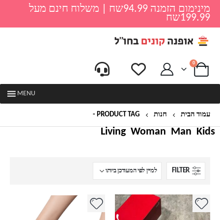
מינימום הזמנה 94.99שח | משלוח חינם מעל
199.99שח
0
MENU
עמוד הבית
חנות
PRODUCT TAG -
כפכפים לים
Living
Woman
Man
Kids
FILTER
למוצר
למוצר
זה
זה