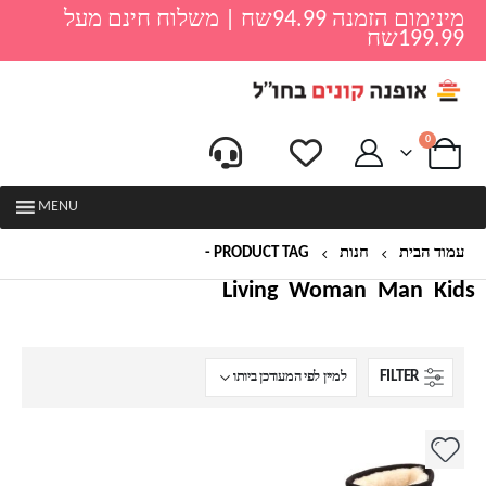
מינימום הזמנה 94.99שח | משלוח חינם מעל
199.99שח
0
MENU
עמוד הבית
חנות
PRODUCT TAG -
מגפיים ורודות
Living
Woman
Man
Kids
FILTER
למוצר
זה