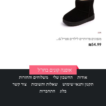
יש
מספר
סוגים.
ניתן
לבחור
את
האפשרויות
בעמוד
מגפונים פרוותיים לילדים סטייל UGG האג
המוצר
₪
54.99
אופנה קונים בחו"ל
אודות
החשבון שלי
משלוחים והחזרות
תקנון ותנאי שימוש
שאלות ותשובות
צור קשר
בלוג
התחברות