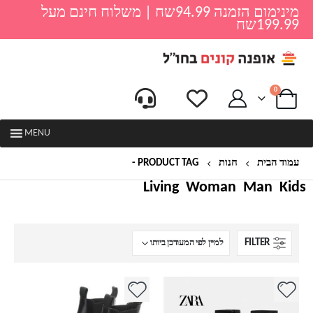
מינימום הזמנה 94.99שח | משלוח חינם מעל
199.99שח
0
MENU
עמוד הבית
חנות
PRODUCT TAG -
מגפיים לנשים
Living
Woman
Man
Kids
FILTER
למוצר
למוצר
זה
זה