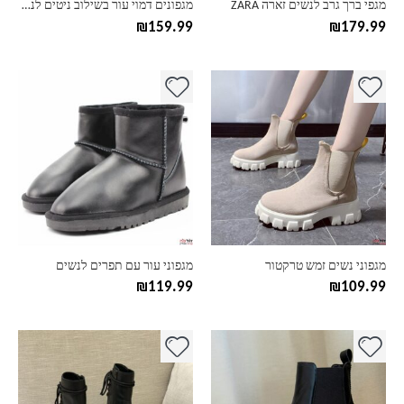
מגפי ברך גרב לנשים זארה ZARA
מגפונים דמוי עור בשילוב ניטים לנשים בהשראת זארה
המוצר
המוצר
₪
159.99
₪
179.99
למוצר
למוצר
זה
זה
יש
יש
מספר
מספר
סוגים.
סוגים.
ניתן
ניתן
לבחור
לבחור
את
את
האפשרויות
האפשרויות
בעמוד
בעמוד
מגפוני נשים זמש טרקטור
מגפוני עור עם תפרים לנשים
המוצר
המוצר
₪
119.99
₪
109.99
למוצר
למוצר
זה
זה
יש
יש
מספר
מספר