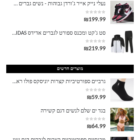
נעלי נייק אייר ג'ורדן גבוהות - נשים גברים NIKE AIR JORDAN
out of 5
0
עד
₪
199.99
סט ג'קט ומכנס ספורט לגברים אדידס ADIDAS
out of 5
0
₪
219.99
מוצרים חדשים
גרביים ספורטיביות קצרות יוניסקס פולו ראלף לורן Ralph Lauren
out of 5
0
₪
59.99
בגד ים שלם לנשים דגם קשירה
out of 5
0
₪
64.99