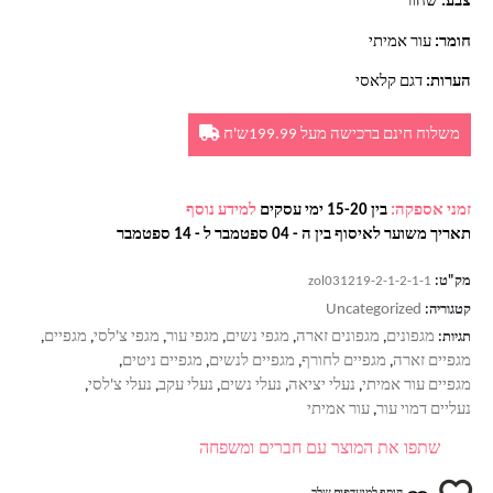
צבע:
שחור
חומר:
עור אמיתי
הערות:
דגם קלאסי
משלוח חינם ברכישה מעל 199.99ש'ח
זמני אספקה:
בין 15-20 ימי עסקים
למידע נוסף
תאריך משוער לאיסוף בין ה - 04 ספטמבר ל - 14 ספטמבר
מק"ט:
zol031219-2-1-2-1-1
Uncategorized
קטגוריה:
מגפונים
מגפונים זארה
מגפי נשים
מגפי עור
מגפי צ'לסי
מגפיים
תגיות:
,
,
,
,
,
,
מגפיים זארה
מגפיים לחורף
מגפיים לנשים
מגפיים ניטים
,
,
,
,
מגפיים עור אמיתי
נעלי יציאה
נעלי נשים
נעלי עקב
נעלי צ'לסי
,
,
,
,
,
נעליים דמוי עור
עור אמיתי
,
שתפו את המוצר עם חברים ומשפחה