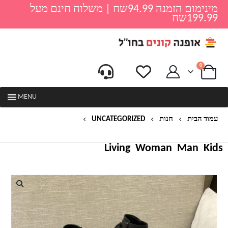
מינימום הזמנה 94.99שח | משלוח חינם מעל
199.99שח
0
MENU
עמוד הבית
חנות
UNCATEGORIZED
מגפוני עור נמוכים לנשים – דגם קשירה
Living
Woman
Man
Kids