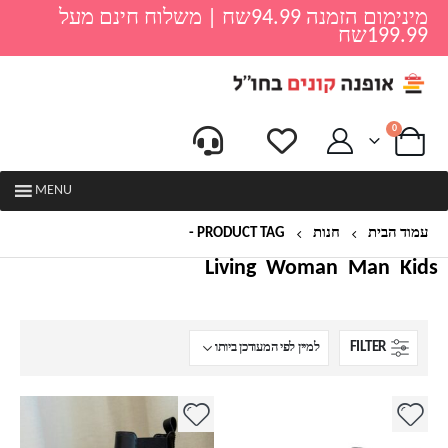
מינימום הזמנה 94.99שח | משלוח חינם מעל
199.99שח
0
MENU
עמוד הבית
חנות
PRODUCT TAG -
מגפיים ניטים
Living
Woman
Man
Kids
FILTER
למוצר
למוצר
זה
זה