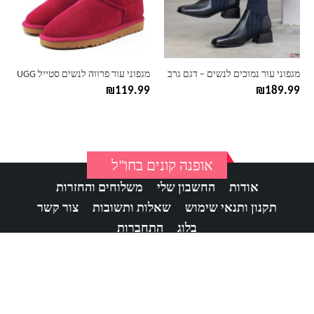
ניתן
ניתן
לבחור
לבחור
את
את
האפשרויות
האפשרויות
בעמוד
בעמוד
מגפוני עור נמוכים לנשים – דגם גרב
מגפוני עור פרווה לנשים סטייל UGG
המוצר
המוצר
₪
119.99
₪
189.99
אופנה קונים בחו"ל
אודות
החשבון שלי
משלוחים והחזרות
תקנון ותנאי שימוש
שאלות ותשובות
צור קשר
בלוג
התחברות