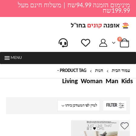
מינימום הזמנה 94.99שח | משלוח חינם מעל
199.99שח
0
MENU
עמוד הבית
חנות
PRODUCT TAG -
מגפים לילדות
Living
Woman
Man
Kids
FILTER
למוצר
זה