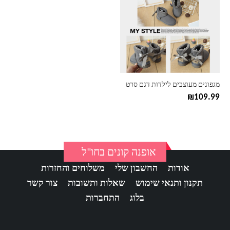
יש
מספר
סוגים.
ניתן
לבחור
את
האפשרויות
בעמוד
מגפונים מעוצבים לילדות דגם סרט
המוצר
₪
109.99
אופנה קונים בחו"ל
אודות
החשבון שלי
משלוחים והחזרות
תקנון ותנאי שימוש
שאלות ותשובות
צור קשר
בלוג
התחברות