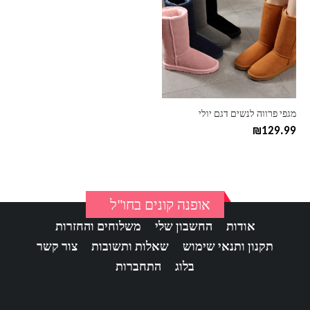
יש
מספר
סוגים.
ניתן
לבחור
את
האפשרויות
בעמוד
מגפי פרווה לנשים דגם יולי
המוצר
₪
129.99
אופנה קונים בחו"ל
אודות
החשבון שלי
משלוחים והחזרות
תקנון ותנאי שימוש
שאלות ותשובות
צור קשר
בלוג
התחברות