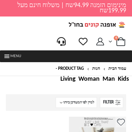
מינימום הזמנה 94.99שח | משלוח חינם מעל
199.99שח
0
MENU
עמוד הבית
חנות
PRODUCT TAG -
מגפים
Living
Woman
Man
Kids
FILTER
למוצר
זה