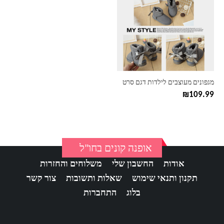
יש
מספר
סוגים.
ניתן
לבחור
את
האפשרויות
בעמוד
מגפונים מעוצבים לילדות דגם סרט
המוצר
₪
109.99
אופנה קונים בחו"ל
אודות
החשבון שלי
משלוחים והחזרות
תקנון ותנאי שימוש
שאלות ותשובות
צור קשר
בלוג
התחברות