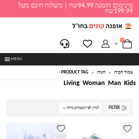
מינימום הזמנה 94.99שח | משלוח חינם מעל
199.99שח
0
MENU
עמוד הבית
חנות
PRODUCT TAG -
נעלי כדורגל
Living
Woman
Man
Kids
FILTER
למוצר
למוצר
זה
זה