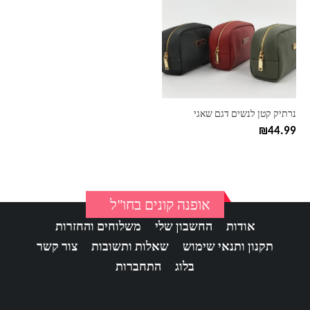
יש
מספר
סוגים.
ניתן
לבחור
את
האפשרויות
בעמוד
נרתיק קטן לנשים דגם שאגי
המוצר
₪
44.99
אופנה קונים בחו"ל
אודות
החשבון שלי
משלוחים והחזרות
תקנון ותנאי שימוש
שאלות ותשובות
צור קשר
בלוג
התחברות