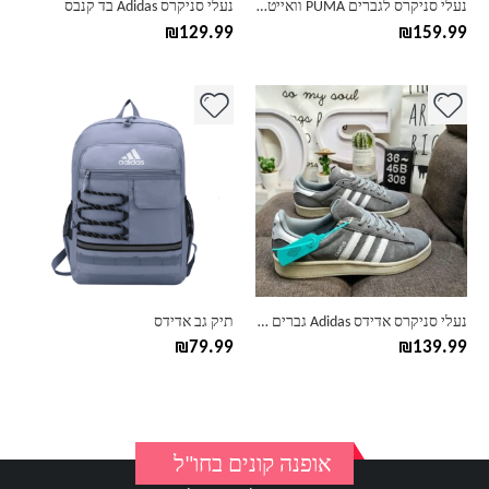
נעלי סניקרס לגברים PUMA וואייט-סטרייפ
נעלי סניקרס Adidas בד קנבס
המוצר
המוצר
₪
129.99
₪
159.99
למוצר
למוצר
זה
זה
יש
יש
מספר
מספר
סוגים.
סוגים.
ניתן
ניתן
לבחור
לבחור
את
את
האפשרויות
האפשרויות
בעמוד
בעמוד
נעלי סניקרס אדידס Adidas גברים נשים
תיק גב אדידס
המוצר
המוצר
₪
79.99
₪
139.99
אופנה קונים בחו"ל