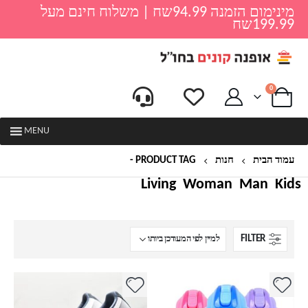
מינימום הזמנה 94.99שח | משלוח חינם מעל
199.99שח
0
MENU
עמוד הבית
חנות
PRODUCT TAG -
סגול
Living
Woman
Man
Kids
FILTER
למוצר
למוצר
זה
זה