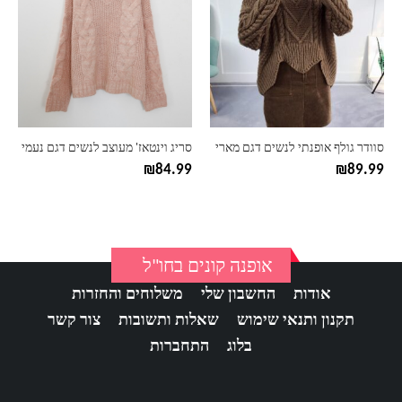
יש
יש
מספר
מספר
סוגים.
סוגים.
ניתן
ניתן
לבחור
לבחור
את
את
האפשרויות
האפשרויות
בעמוד
בעמוד
סוודר גולף אופנתי לנשים דגם מארי
סריג וינטאז' מעוצב לנשים דגם נעמי
המוצר
המוצר
₪
84.99
₪
89.99
אופנה קונים בחו"ל
אודות
החשבון שלי
משלוחים והחזרות
תקנון ותנאי שימוש
שאלות ותשובות
צור קשר
בלוג
התחברות