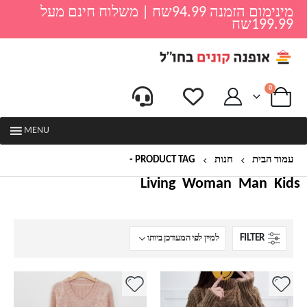
מינימום הזמנה 94.99שח | משלוח חינם מעל
199.99שח
0
MENU
עמוד הבית
חנות
PRODUCT TAG -
סוודר מעוצב
Living
Woman
Man
Kids
FILTER
למוצר
למוצר
זה
זה