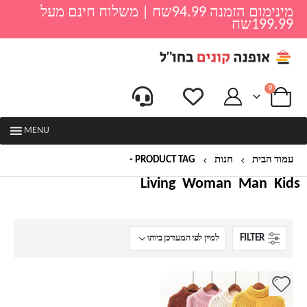
מינימום הזמנה 94.99שח | משלוח חינם מעל
199.99שח
0
MENU
עמוד הבית
חנות
PRODUCT TAG -
סוודר צמות
Living
Woman
Man
Kids
FILTER
למוצר
זה