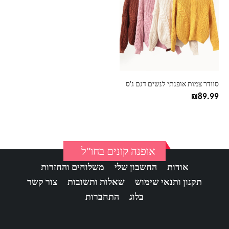
יש
מספר
סוגים.
ניתן
לבחור
את
האפשרויות
בעמוד
סוודר צמות אופנתי לנשים דגם ג'ס
המוצר
₪
89.99
אופנה קונים בחו"ל
אודות
החשבון שלי
משלוחים והחזרות
תקנון ותנאי שימוש
שאלות ותשובות
צור קשר
בלוג
התחברות